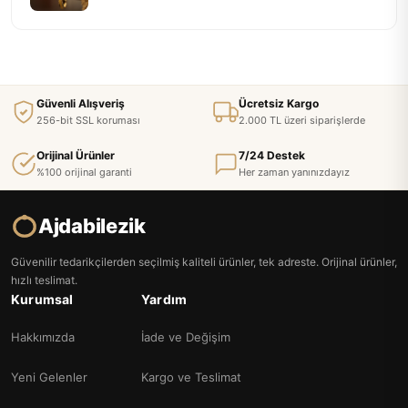
Güvenli Alışveriş
Ücretsiz Kargo
256-bit SSL koruması
2.000 TL üzeri siparişlerde
Orijinal Ürünler
7/24 Destek
%100 orijinal garanti
Her zaman yanınızdayız
Ajdabilezik
Güvenilir tedarikçilerden seçilmiş kaliteli ürünler, tek adreste. Orijinal ürünler,
hızlı teslimat.
Kurumsal
Yardım
Hakkımızda
İade ve Değişim
Yeni Gelenler
Kargo ve Teslimat