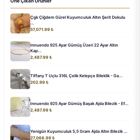
Öne Çıkan Ürünler
Çgk Çiğdem Gürel Kuyumculuk Altın Şerit Dokulu
...
57,071.99 ₺
Innuendo 925 Ayar Gümüş Üzeri 22 Ayar Altın
Kap...
2,487.99 ₺
Tiffany T Uçlu 316L Çelik Kelepçe Bileklik - Ga...
202.99 ₺
Innuendo 925 Ayar Gümüş Başak Ajda Bilezik - Ef...
2,487.99 ₺
Yenigün Kuyumculuk 5,5 Gram Ajda Altın Bilezik ...
27,066.99 ₺