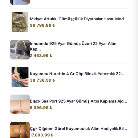
Midyat Artuklu Gümüşçülük Diyarbakır Hasırı Mod...
38,799.99 ₺
Innuendo 925 Ayar Gümüş Üzeri 22 Ayar Altın
Kap...
2,463.99 ₺
Kuyumcu Nurettin 4 Gr Çöp Bilezik Yatırımlık 22...
38,738.99 ₺
Black Sea Port 925 Ayar Gümüş Altın Kaplama Ajd...
5,096.99 ₺
Çgk Çiğdem Gürel Kuyumculuk Altın Hediyelik Bil...
17,683.99 ₺