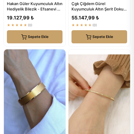
Hakan Güler Kuyumculuk Altın
Çgk Çiğdem Gürel
Hediyelik Bilezik - Efsanevi Şık
Kuyumculuk Altın Şerit Dokulu
ve Güç
Hasır Bilezik – Modern
19.127,99 ₺
55.147,99 ₺
Tasarım
★★★★★
(0)
★★★★★
(0)
Sepete Ekle
Sepete Ekle