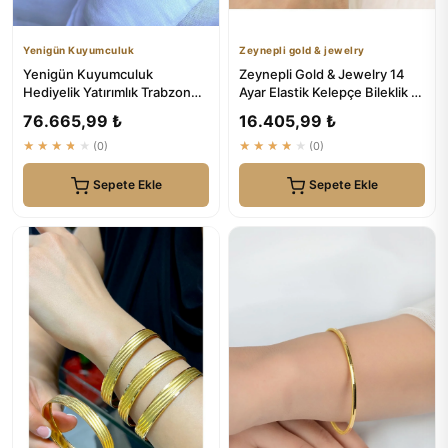
Yenigün Kuyumculuk
Zeynepli gold & jewelry
Yenigün Kuyumculuk
Zeynepli Gold & Jewelry 14
Hediyelik Yatırımlık Trabzon
Ayar Elastik Kelepçe Bileklik -
Hasırı Altın Bilezik - 15 Mm
Altın Bilezikler
76.665,99 ₺
16.405,99 ₺
★★★★★
(0)
★★★★★
(0)
Sepete Ekle
Sepete Ekle