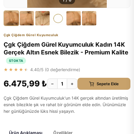
1
/
6
Çgk Çiğdem Gürel Kuyumculuk
Çgk Çiğdem Gürel Kuyumculuk Kadın 14K
Gerçek Altın Esnek Bilezik - Premium Kalite
STOKTA
★★★★★
4.40
/5 (
0
değerlendirme)
6.475,99 ₺
−
+
Sepete Ekle
Çgk Çiğdem Gürel Kuyumculuk'un 14K gerçek altından üretilmiş
esnek bilezikle şık ve rahat bir görünüm elde edin. Ürünümüzle
her günlüğünüzde lüks hissi yaşayın.
Ürün Açıklaması
Özellikler