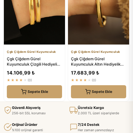
Çgk Çiğdem Gürel Kuyumculuk
Çgk Çiğdem Gürel Kuyumculuk
Çgk Çiğdem Gürel
Çgk Çiğdem Gürel
Kuyumculuk Çizgili Hediyelik
Kuyumculuk Altın Hediyelik
Bilezik - Altın Bilezikler
Bilezik - Efsanevi Şık Tasarım
14.106,99 ₺
17.683,99 ₺
★★★★★
(0)
★★★★★
(0)
Sepete Ekle
Sepete Ekle
Güvenli Alışveriş
Ücretsiz Kargo
256-bit SSL koruması
2.000 TL üzeri siparişlerde
Orijinal Ürünler
7/24 Destek
%100 orijinal garanti
Her zaman yanınızdayız