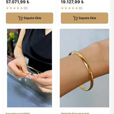
57.071,99 ₺
19.127,99 ₺
Tasarım
★★★★★
(0)
★★★★★
(0)
Sepete Ekle
Sepete Ekle
kuyumcu nurettin
Yenigün Kuyumculuk