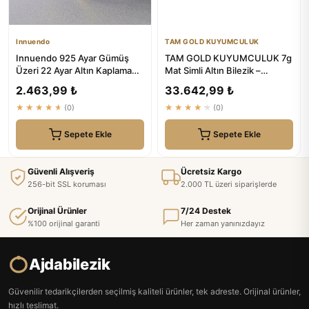
Innuendo
TAM GOLD KUYUMCULUK
Innuendo 925 Ayar Gümüş
TAM GOLD KUYUMCULUK 7g
Üzeri 22 Ayar Altın Kaplama
Mat Simli Altın Bilezik –
Düz Ajda Model Oluklu Ajd...
Yatırımlık & Hediyelik
2.463,99 ₺
33.642,99 ₺
★★★★★
(0)
★★★★★
(0)
Sepete Ekle
Sepete Ekle
Güvenli Alışveriş
Ücretsiz Kargo
256-bit SSL koruması
2.000 TL üzeri siparişlerde
Orijinal Ürünler
7/24 Destek
%100 orijinal garanti
Her zaman yanınızdayız
Ajdabilezik
Güvenilir tedarikçilerden seçilmiş kaliteli ürünler, tek adreste. Orijinal ürünler,
hızlı teslimat.