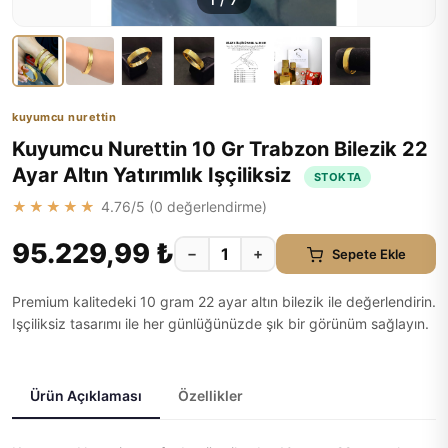
1
/
7
kuyumcu nurettin
Kuyumcu Nurettin 10 Gr Trabzon Bilezik 22
Ayar Altın Yatırımlık Işçiliksiz
STOKTA
★★★★★
4.76
/5 (
0
değerlendirme)
95.229,99 ₺
−
+
Sepete Ekle
Premium kalitedeki 10 gram 22 ayar altın bilezik ile değerlendirin.
Işçiliksiz tasarımı ile her günlüğünüzde şık bir görünüm sağlayın.
Ürün Açıklaması
Özellikler