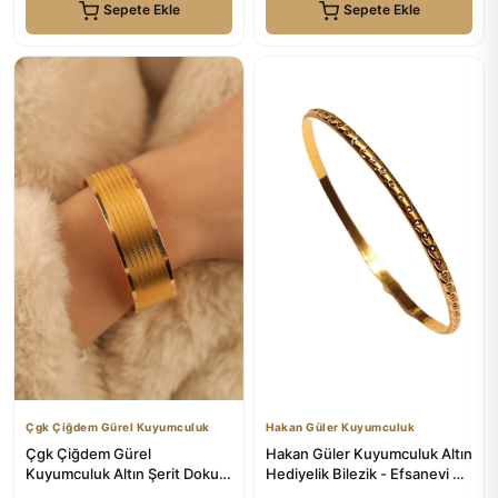
Sepete Ekle
Sepete Ekle
Çgk Çiğdem Gürel Kuyumculuk
Hakan Güler Kuyumculuk
Çgk Çiğdem Gürel
Hakan Güler Kuyumculuk Altın
Kuyumculuk Altın Şerit Dokulu
Hediyelik Bilezik - Efsanevi Şık
Hasır Bilezik – Modern
ve Güç