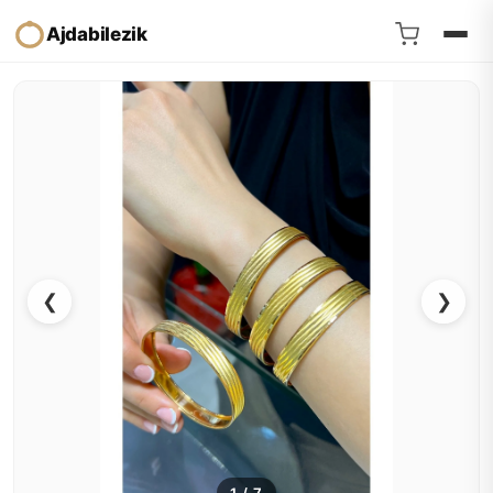
Ajdabilezik
❮
❯