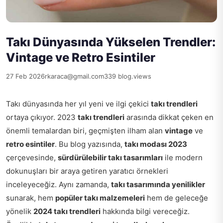
Takı Dünyasında Yükselen Trendler:
Vintage ve Retro Esintiler
27 Feb 2026
rkaraca@gmail.com
339 blog.views
Takı dünyasında her yıl yeni ve ilgi çekici
takı trendleri
ortaya çıkıyor. 2023
takı trendleri
arasında dikkat çeken en
önemli temalardan biri, geçmişten ilham alan
vintage
ve
retro esintiler
. Bu blog yazısında,
takı modası 2023
çerçevesinde,
sürdürülebilir takı tasarımları
ile modern
dokunuşları bir araya getiren yaratıcı örnekleri
inceleyeceğiz. Aynı zamanda,
takı tasarımında yenilikler
sunarak, hem
popüler takı malzemeleri
hem de geleceğe
yönelik
2024 takı trendleri
hakkında bilgi vereceğiz.