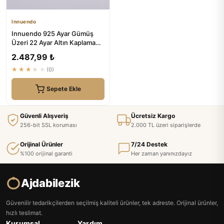
Innuendo
Innuendo 925 Ayar Gümüş
Üzeri 22 Ayar Altın Kaplama
Başak Ajda Bilezik
2.487,99 ₺
★★★★★
(0)
Sepete Ekle
Güvenli Alışveriş
Ücretsiz Kargo
256-bit SSL koruması
2.000 TL üzeri siparişlerde
Orijinal Ürünler
7/24 Destek
%100 orijinal garanti
Her zaman yanınızdayız
Ajdabilezik
Güvenilir tedarikçilerden seçilmiş kaliteli ürünler, tek adreste. Orijinal ürünler,
hızlı teslimat.
Kurumsal
Yardım