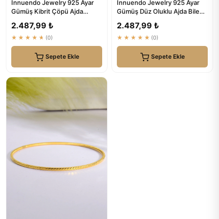
Innuendo Jewelry 925 Ayar
Innuendo Jewelry 925 Ayar
Gümüş Kibrit Çöpü Ajda
Gümüş Düz Oluklu Ajda Bilezik
Bilezik | Güvenilir Gümüş Bi...
| Elegant ve Modern G...
2.487,99 ₺
2.487,99 ₺
★★★★★
(0)
★★★★★
(0)
Sepete Ekle
Sepete Ekle