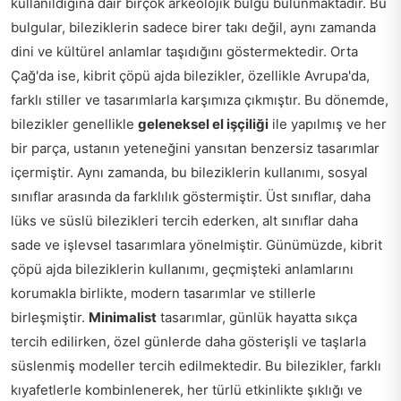
kullanıldığına dair birçok arkeolojik bulgu bulunmaktadır. Bu
bulgular, bileziklerin sadece birer takı değil, aynı zamanda
dini ve kültürel anlamlar taşıdığını göstermektedir. Orta
Çağ'da ise, kibrit çöpü ajda bilezikler, özellikle Avrupa'da,
farklı stiller ve tasarımlarla karşımıza çıkmıştır. Bu dönemde,
bilezikler genellikle
geleneksel el işçiliği
ile yapılmış ve her
bir parça, ustanın yeteneğini yansıtan benzersiz tasarımlar
içermiştir. Aynı zamanda, bu bileziklerin kullanımı, sosyal
sınıflar arasında da farklılık göstermiştir. Üst sınıflar, daha
lüks ve süslü bilezikleri tercih ederken, alt sınıflar daha
sade ve işlevsel tasarımlara yönelmiştir. Günümüzde, kibrit
çöpü ajda bileziklerin kullanımı, geçmişteki anlamlarını
korumakla birlikte, modern tasarımlar ve stillerle
birleşmiştir.
Minimalist
tasarımlar, günlük hayatta sıkça
tercih edilirken, özel günlerde daha gösterişli ve taşlarla
süslenmiş modeller tercih edilmektedir. Bu bilezikler, farklı
kıyafetlerle kombinlenerek, her türlü etkinlikte şıklığı ve