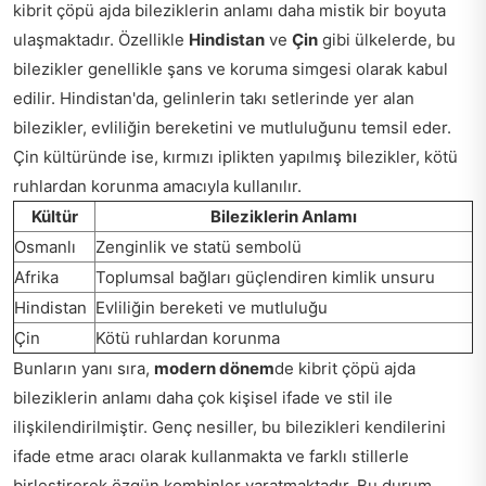
kibrit çöpü ajda bileziklerin anlamı daha mistik bir boyuta
ulaşmaktadır. Özellikle
Hindistan
ve
Çin
gibi ülkelerde, bu
bilezikler genellikle şans ve koruma simgesi olarak kabul
edilir. Hindistan'da, gelinlerin takı setlerinde yer alan
bilezikler, evliliğin bereketini ve mutluluğunu temsil eder.
Çin kültüründe ise, kırmızı iplikten yapılmış bilezikler, kötü
ruhlardan korunma amacıyla kullanılır.
Kültür
Bileziklerin Anlamı
Osmanlı
Zenginlik ve statü sembolü
Afrika
Toplumsal bağları güçlendiren kimlik unsuru
Hindistan
Evliliğin bereketi ve mutluluğu
Çin
Kötü ruhlardan korunma
Bunların yanı sıra,
modern dönem
de kibrit çöpü ajda
bileziklerin anlamı daha çok kişisel ifade ve stil ile
ilişkilendirilmiştir. Genç nesiller, bu bilezikleri kendilerini
ifade etme aracı olarak kullanmakta ve farklı stillerle
birleştirerek özgün kombinler yaratmaktadır. Bu durum,