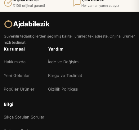
%100 orijinal garanti
Her zaman yanınızdayız
Ajdabilezik
Güvenilir tedarikçilerden seçilmiş kaliteli ürünler, tek adreste. Orijinal ürünler,
hızlı teslimat.
Kurumsal
Yardım
Hakkımızda
İade ve Değişim
Yeni Gelenler
Kargo ve Teslimat
Popüler Ürünler
Gizlilik Politikası
Bilgi
Sıkça Sorulan Sorular
Kullanım Şartları