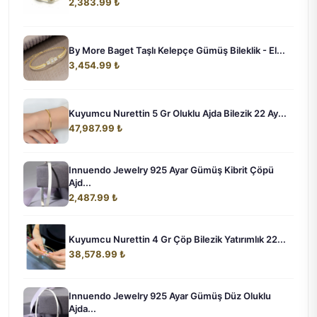
2,383.99 ₺
By More Baget Taşlı Kelepçe Gümüş Bileklik - El...
3,454.99 ₺
Kuyumcu Nurettin 5 Gr Oluklu Ajda Bilezik 22 Ay...
47,987.99 ₺
Innuendo Jewelry 925 Ayar Gümüş Kibrit Çöpü
Ajd...
2,487.99 ₺
Kuyumcu Nurettin 4 Gr Çöp Bilezik Yatırımlık 22...
38,578.99 ₺
Innuendo Jewelry 925 Ayar Gümüş Düz Oluklu
Ajda...