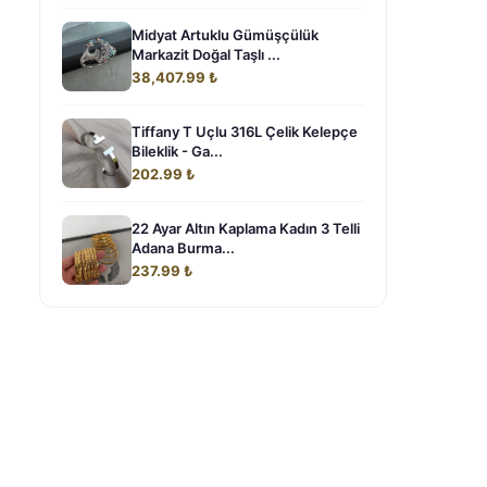
Midyat Artuklu Gümüşçülük
Markazit Doğal Taşlı ...
38,407.99 ₺
Tiffany T Uçlu 316L Çelik Kelepçe
Bileklik - Ga...
202.99 ₺
22 Ayar Altın Kaplama Kadın 3 Telli
Adana Burma...
237.99 ₺