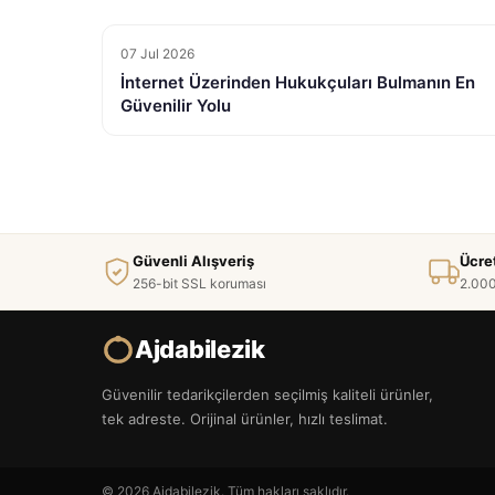
07 Jul 2026
İnternet Üzerinden Hukukçuları Bulmanın En
Güvenilir Yolu
Güvenli Alışveriş
Ücre
256-bit SSL koruması
2.000
Ajdabilezik
Güvenilir tedarikçilerden seçilmiş kaliteli ürünler,
tek adreste. Orijinal ürünler, hızlı teslimat.
© 2026 Ajdabilezik. Tüm hakları saklıdır.