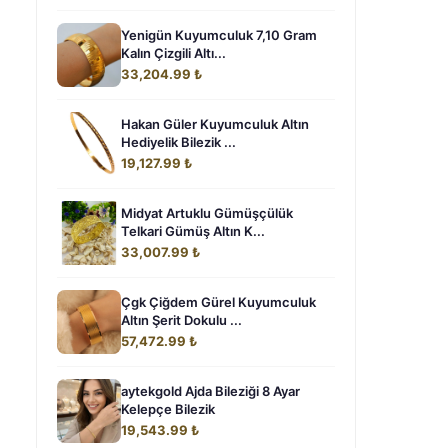
Yenigün Kuyumculuk 7,10 Gram
Kalın Çizgili Altı...
33,204.99 ₺
Hakan Güler Kuyumculuk Altın
Hediyelik Bilezik ...
19,127.99 ₺
Midyat Artuklu Gümüşçülük
Telkari Gümüş Altın K...
33,007.99 ₺
Çgk Çiğdem Gürel Kuyumculuk
Altın Şerit Dokulu ...
57,472.99 ₺
aytekgold Ajda Bileziği 8 Ayar
Kelepçe Bilezik
19,543.99 ₺