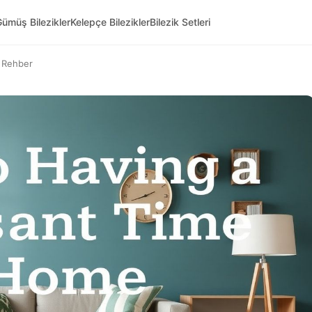
ümüş Bilezikler
Kelepçe Bilezikler
Bilezik Setleri
n Rehber