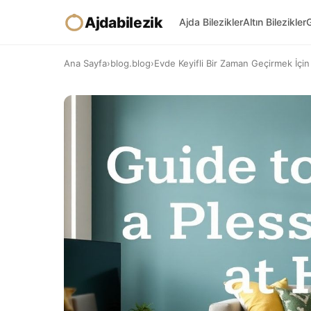
Ajdabilezik
Ajda Bilezikler
Altın Bilezikler
G
Ana Sayfa
›
blog.blog
›
Evde Keyifli Bir Zaman Geçirmek İçi