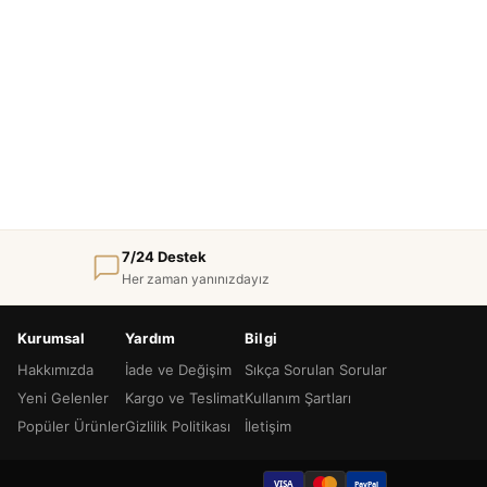
7/24 Destek
Her zaman yanınızdayız
Kurumsal
Yardım
Bilgi
Hakkımızda
İade ve Değişim
Sıkça Sorulan Sorular
Yeni Gelenler
Kargo ve Teslimat
Kullanım Şartları
Popüler Ürünler
Gizlilik Politikası
İletişim
VISA
PayPal