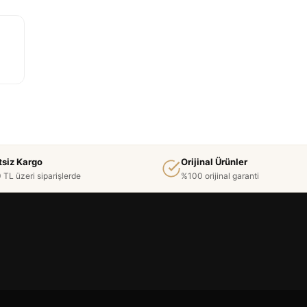
tsiz Kargo
Orijinal Ürünler
 TL üzeri siparişlerde
%100 orijinal garanti