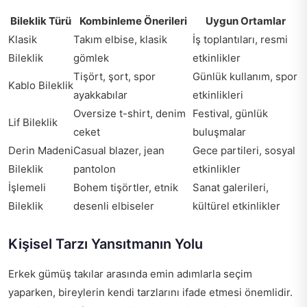
Bileklik Türü
Kombinleme Önerileri
Uygun Ortamlar
Klasik
Takım elbise, klasik
İş toplantıları, resmi
Bileklik
gömlek
etkinlikler
Tişört, şort, spor
Günlük kullanım, spor
Kablo Bileklik
ayakkabılar
etkinlikleri
Oversize t-shirt, denim
Festival, günlük
Lif Bileklik
ceket
buluşmalar
Derin Madeni
Casual blazer, jean
Gece partileri, sosyal
Bileklik
pantolon
etkinlikler
İşlemeli
Bohem tişörtler, etnik
Sanat galerileri,
Bileklik
desenli elbiseler
kültürel etkinlikler
Kişisel Tarzı Yansıtmanın Yolu
Erkek gümüş takılar arasında emin adımlarla seçim
yaparken, bireylerin kendi tarzlarını ifade etmesi önemlidir.