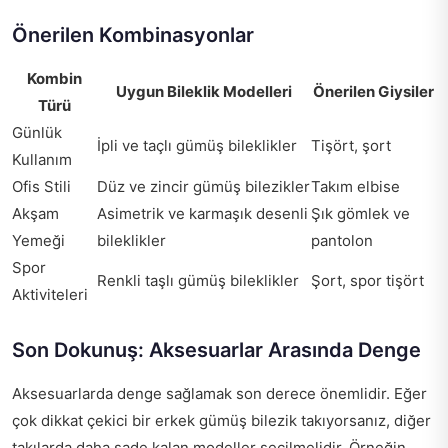
Önerilen Kombinasyonlar
Kombin
Uygun Bileklik Modelleri
Önerilen Giysiler
Türü
Günlük
İpli ve taçlı gümüş bileklikler
Tişört, şort
Kullanım
Ofis Stili
Düz ve zincir gümüş bilezikler
Takım elbise
Akşam
Asimetrik ve karmaşık desenli
Şık gömlek ve
Yemeği
bileklikler
pantolon
Spor
Renkli taşlı gümüş bileklikler
Şort, spor tişört
Aktiviteleri
Son Dokunuş: Aksesuarlar Arasında Denge
Aksesuarlarda denge sağlamak son derece önemlidir. Eğer
çok dikkat çekici bir erkek gümüş bilezik takıyorsanız, diğer
takılarda daha sade kalan modeller seçilmelidir. Örneğin,