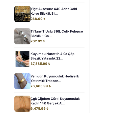
Yiğit Aksesuar 440 Adet Gold
Kolye Bileklik Bil...
268.99 ₺
Tiffany T Uçlu 316L Çelik Kelepçe
Bileklik - Ga...
202.99 ₺
Kuyumcu Nurettin 4 Gr Çöp
Bilezik Yatırımlık 22...
37,885.99 ₺
Yenigün Kuyumculuk Hediyelik
Yatırımlık Trabzon...
76,665.99 ₺
Çgk Çiğdem Gürel Kuyumculuk
Kadın 14K Gerçek Al...
6,475.99 ₺