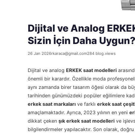
Dijital ve Analog ERKE
Sizin İçin Daha Uygun
26 Jan 2026
rkaraca@gmail.com
284 blog.views
Dijital ve analog
ERKEK saat modelleri
arasınd
önemli bir karardır. Özellikle moda profesyonell
aynı zamanda birer tasarım öğesi olarak da büy
tarihinden günümüzdeki popüler eğilimlere kad
erkek saat markaları
ve farklı
erkek saat çeşit
amaçlamaktadır. Ayrıca, 2023 yılının en yeni
er
dikkat çeken
şık erkek saat modelleri
ve işlevs
bilgilendirmeler yapılacaktır. Son olarak, doğr