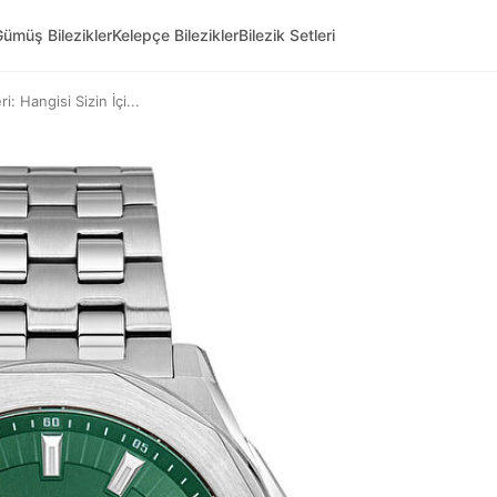
ümüş Bilezikler
Kelepçe Bilezikler
Bilezik Setleri
: Hangisi Sizin İçi...