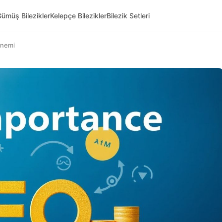
ümüş Bilezikler
Kelepçe Bilezikler
Bilezik Setleri
 Önemi