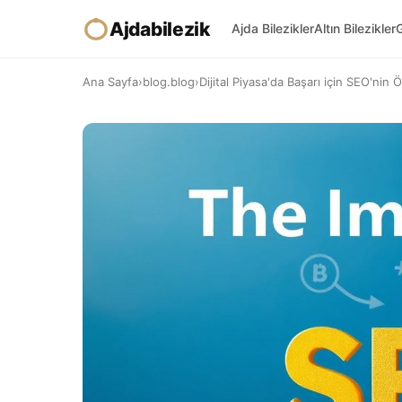
Ajdabilezik
Ajda Bilezikler
Altın Bilezikler
G
Ana Sayfa
›
blog.blog
›
Dijital Piyasa'da Başarı için SEO'nin