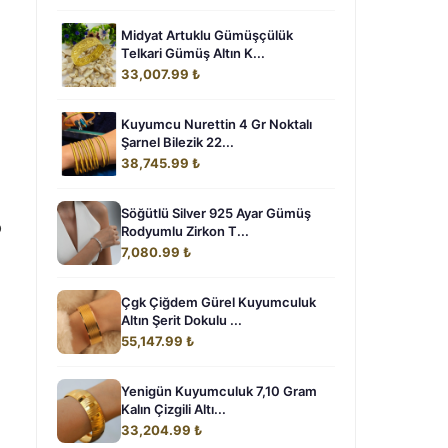
Midyat Artuklu Gümüşçülük
Telkari Gümüş Altın K...
33,007.99 ₺
Kuyumcu Nurettin 4 Gr Noktalı
Şarnel Bilezik 22...
38,745.99 ₺
Söğütlü Silver 925 Ayar Gümüş
b
Rodyumlu Zirkon T...
7,080.99 ₺
Çgk Çiğdem Gürel Kuyumculuk
Altın Şerit Dokulu ...
55,147.99 ₺
Yenigün Kuyumculuk 7,10 Gram
Kalın Çizgili Altı...
33,204.99 ₺