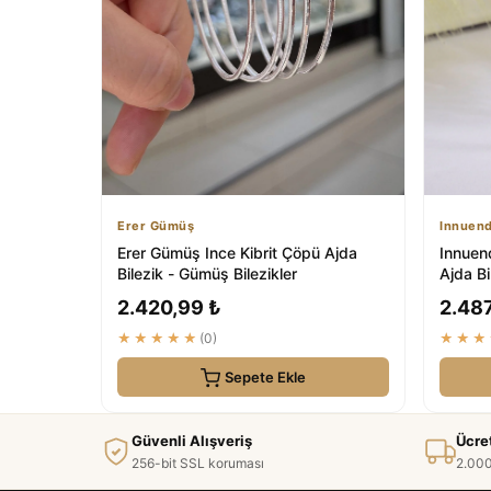
Erer Gümüş
Innuen
Erer Gümüş Ince Kibrit Çöpü Ajda
Innuen
Bilezik - Gümüş Bilezikler
Ajda Bi
2.420,99 ₺
2.487
★★★★★
(0)
★★★
Sepete Ekle
Güvenli Alışveriş
Ücre
256-bit SSL koruması
2.000