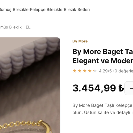
ümüş Bilezikler
Kelepçe Bilezikler
Bilezik Setleri
ş Bileklik - El...
By More
By More Baget Ta
Elegant ve Mode
★★★★★
4.29
/5 (
0
değerle
3.454,99 ₺
By More Baget Taşlı Kelepçe 
olun. Üstün kalite ve detaylı iş