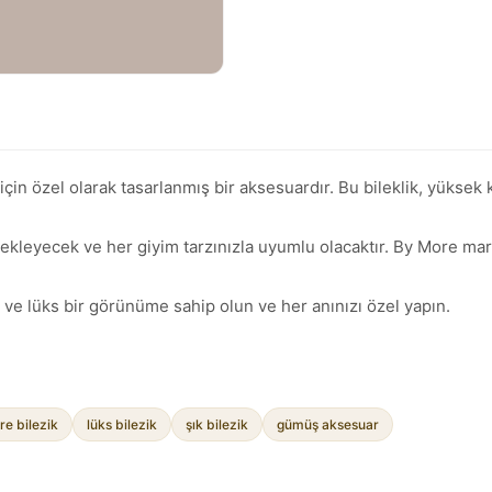
in özel olarak tasarlanmış bir aksesuardır. Bu bileklik, yüksek ka
 ekleyecek ve her giyim tarzınızla uyumlu olacaktır. By More marka
 ve lüks bir görünüme sahip olun ve her anınızı özel yapın.
e bilezik
lüks bilezik
şık bilezik
gümüş aksesuar