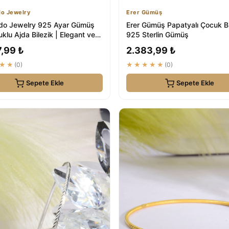
o Jewelry
Erer Gümüş
do Jewelry 925 Ayar Gümüş
Erer Gümüş Papatyalı Çocuk Bi
klu Ajda Bilezik | Elegant ve
925 Sterlin Gümüş
 G...
,99 ₺
2.383,99 ₺
★★
(0)
★★★★★
(0)
Sepete Ekle
Sepete Ekle