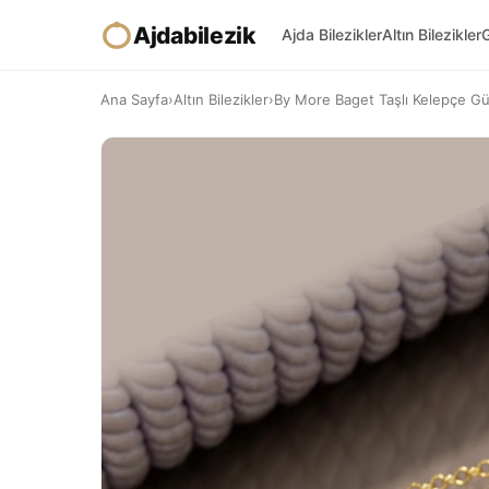
Ajdabilezik
Ajda Bilezikler
Altın Bilezikler
G
Ana Sayfa
›
Altın Bilezikler
›
By More Baget Taşlı Kelepçe Gümü