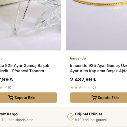
do
Innuendo
do 925 Ayar Gümüş Başak
Innuendo 925 Ayar Gümüş Üze
lezik - Efsanevi Tasarım
Ayar Altın Kaplama Başak Ajd
Bilezik
,99 ₺
2.487,99 ₺
★★
(0)
★★★★★
(0)
Sepete Ekle
Sepete Ekle
tsiz Kargo
Orijinal Ürünler
 TL üzeri siparişlerde
%100 orijinal garanti