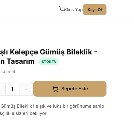
Giriş Yap
Kayıt Ol
şlı Kelepçe Gümüş Bileklik -
rn Tasarım
STOKTA
ndirme)
−
+
Sepete Ekle
Gümüş Bileklik ile şık ve lüks bir görünüme sahip
çilikle sizleri bekliyor.