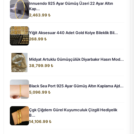
Innuendo 925 Ayar Gümüş Üzeri 22 Ayar Altın
Kap...
2,463.99 ₺
Yiğit Aksesuar 440 Adet Gold Kolye Bileklik Bil...
268.99 ₺
Midyat Artuklu Gümüşçülük Diyarbakır Hasırı Mod...
38,799.99 ₺
Black Sea Port 925 Ayar Gümüş Altın Kaplama Ajd...
5,096.99 ₺
Çgk Çiğdem Gürel Kuyumculuk Çizgili Hediyelik
B...
14,106.99 ₺