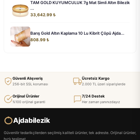
TAM GOLD KUYUMCULUK 7g Mat Simli Altın Bilezik
...
33,642.99 ₺
Barış Gold Altın Kaplama 10 Lu Kibrit Çöpü Ajda...
808.99 ₺
Güvenli Alışveriş
Ücretsiz Kargo
256-bit SSL koruması
2.000 TL üzeri siparişlerde
Orijinal Ürünler
7/24 Destek
%100 orijinal garanti
Her zaman yanınızdayız
Ajdabilezik
Güvenilir tedarikçilerden seçilmiş kaliteli ürünler, tek adreste. Orijinal ürünler,
hızlı teslimat.