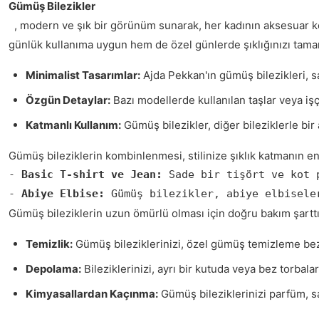
Gümüş Bilezikler
, modern ve şık bir görünüm sunarak, her kadının aksesuar kolek
günlük kullanıma uygun hem de özel günlerde şıklığınızı tamam
Minimalist Tasarımlar:
Ajda Pekkan'ın gümüş bilezikleri, sad
Özgün Detaylar:
Bazı modellerde kullanılan taşlar veya işçil
Katmanlı Kullanım:
Gümüş bilezikler, diğer bileziklerle bir a
Gümüş bileziklerin kombinlenmesi, stilinize şıklık katmanın en k
- 
Basic T-shirt ve Jean:
 Sade bir tişört ve kot 
- 
Abiye Elbise:
 Gümüş bilezikler, abiye elbisele
Gümüş bileziklerin uzun ömürlü olması için doğru bakım şarttır
Temizlik:
Gümüş bileziklerinizi, özel gümüş temizleme bezler
Depolama:
Bileziklerinizi, ayrı bir kutuda veya bez torbala
Kimyasallardan Kaçınma:
Gümüş bileziklerinizi parfüm, saç