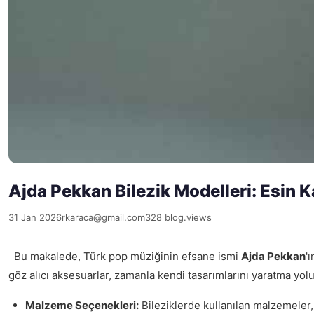
Ajda Pekkan Bilezik Modelleri: Esin 
31 Jan 2026
rkaraca@gmail.com
328 blog.views
Bu makalede, Türk pop müziğinin efsane ismi
Ajda Pekkan
'
göz alıcı aksesuarlar, zamanla kendi tasarımlarını yaratma yolun
Malzeme Seçenekleri:
Bileziklerde kullanılan malzemeler, t