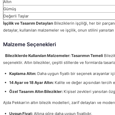
Altın
Gümüş
Değerli Taşlar
İşçilik ve Tasarım Detayları
Bileziklerin işçiliği, her bir parça
detaylar, kullanılan malzemeler ve işçilik, onun stilini yansıt
Malzeme Seçenekleri
Bileziklerde Kullanılan Malzemeler: Tasarımın Temeli
Bilezi
seçenektir. Altın bilezikler, çeşitli stillerde ve formlarda tasarl
Kaplama Altın:
Daha uygun fiyatlı bir seçenek arayanlar içi
14 Ayar ve 18 Ayar Altın:
Kalite ve değer açısından tercih 
Özel Tasarım Altın Bilezikler:
Kişisel zevkleri yansıtan özg
Ajda Pekkan'ın altın bilezik modelleri, zarif detayları ve mod
Uygun Fiyat:
Altına göre daha uygun fiyatlıdır.