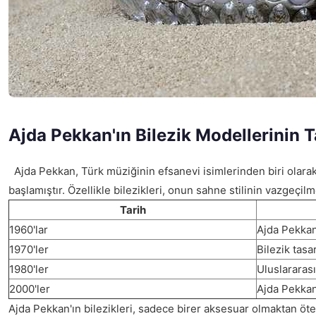
Ajda Pekkan'ın Bilezik Modellerinin T
Ajda Pekkan, Türk müziğinin efsanevi isimlerinden biri olarak, 
başlamıştır. Özellikle bilezikleri, onun sahne stilinin vazgeçi
Tarih
1960'lar
Ajda Pekkan'
1970'ler
Bilezik tasa
1980'ler
Uluslararas
2000'ler
Ajda Pekkan
Ajda Pekkan'ın bilezikleri, sadece birer aksesuar olmaktan öte,