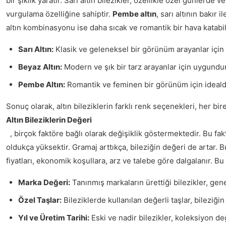
bir şıklık yaratır. Sarı altın bilezikler, özellikle özel günlerd
vurgulama özelliğine sahiptir.
Pembe altın
, sarı altının bakır
altın kombinasyonu ise daha sıcak ve romantik bir hava katabilir
Sarı Altın:
Klasik ve geleneksel bir görünüm arayanlar için i
Beyaz Altın:
Modern ve şık bir tarz arayanlar için uygundur.
Pembe Altın:
Romantik ve feminen bir görünüm için idealdir.
Sonuç olarak, altın bileziklerin farklı renk seçenekleri, her b
Altın Bileziklerin Değeri
, birçok faktöre bağlı olarak değişiklik göstermektedir. Bu fakt
oldukça yüksektir. Gramaj arttıkça, bileziğin değeri de artar. Bu
fiyatları, ekonomik koşullara, arz ve talebe göre dalgalanır. Bu
Marka Değeri:
Tanınmış markaların ürettiği bilezikler, gene
Özel Taşlar:
Bileziklerde kullanılan değerli taşlar, bileziğin 
Yıl ve Üretim Tarihi:
Eski ve nadir bilezikler, koleksiyon değ