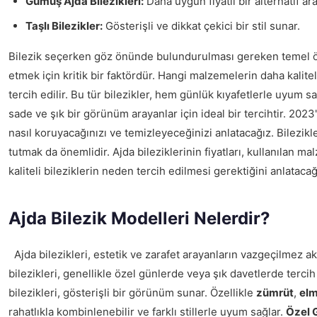
Gümüş Ajda Bilezikleri:
Daha uygun fiyatlı bir alternatif ara
Taşlı Bilezikler:
Gösterişli ve dikkat çekici bir stil sunar.
Bilezik seçerken göz önünde bulundurulması gereken temel özell
etmek için kritik bir faktördür. Hangi malzemelerin daha kalite
tercih edilir. Bu tür bilezikler, hem günlük kıyafetlerle uyum s
sade ve şık bir görünüm arayanlar için ideal bir tercihtir. 2023'
nasıl koruyacağınızı ve temizleyeceğinizi anlatacağız. Bilezikl
tutmak da önemlidir. Ajda bileziklerinin fiyatları, kullanılan m
kaliteli bileziklerin neden tercih edilmesi gerektiğini anlataca
Ajda Bilezik Modelleri Nelerdir?
Ajda bilezikleri, estetik ve zarafet arayanların vazgeçilmez a
bilezikleri, genellikle özel günlerde veya şık davetlerde terci
bilezikleri, gösterişli bir görünüm sunar. Özellikle
zümrüt
,
el
rahatlıkla kombinlenebilir ve farklı stillerle uyum sağlar.
Özel G