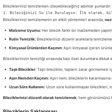
Bileziklerinizi temizlerken izleyebileceğiniz adımlar şunlardır:
1. Bileziğinizi Su ile Durulayın: İlk olarak, bi
Bileziklerinizi temizlemenin en etkili yöntemleri arasında,
naz
Malzeme Uyumu:
Her bilezik farklı bir malzemeden yapıl
Rutin Temizlik:
Bileziklerinizi düzenli aralıklarla temizlem
Kimyasal Ürünlerden Kaçının:
Aşırı kimyasal içeren ürünler
Bileziklerinizin temizliği sırasında bazı özel durumlara dikkat
Taşlı Bilezikler:
Taşlı bilezikler, taşların zarar görmemesi iç
Aşırı Nemden Kaçının:
Aşırı nem, bileziklerin kararmasına 
Uzun Süre Kullanım:
Uzun süre kullanılmayan bilezikleri, t
Bileziklerinizi düzenli olarak temizlemek
, hem görünümünü hem
Bileziklerin Saklanması