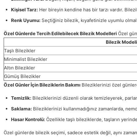
Kişisel Tarz:
Her bireyin kendine has bir tarzı vardır. Bilezi
Renk Uyumu:
Seçtiğiniz bilezik, kıyafetinizle uyumlu olma
Özel Günlerde Tercih Edilebilecek Bilezik Modelleri
Özel günl
Bilezik Modeli
Taşlı Bilezikler
Minimalist Bilezikler
Altın Bilezikler
Gümüş Bilezikler
Özel Günler İçin Bileziklerin Bakımı
Bileziklerinizi özel günle
Temizlik:
Bileziklerinizi düzenli olarak temizleyerek, parla
Saklama:
Bileziklerinizi kullanmadığınız zamanlarda, nem
Hasar Kontrolü:
Özellikle taşlı bileziklerde, taşların yeri
Özel günlerde bilezik seçimi, sadece estetik değil, aynı zamand