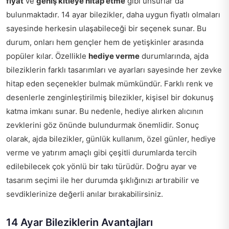
fiyat
ve
geniş kitleye hitap etme
gibi unsurlar da
bulunmaktadır. 14 ayar bilezikler, daha uygun fiyatlı olmaları
sayesinde herkesin ulaşabileceği bir seçenek sunar. Bu
durum, onları hem gençler hem de yetişkinler arasında
popüler kılar. Özellikle
hediye verme
durumlarında, ajda
bileziklerin farklı tasarımları ve ayarları sayesinde her zevke
hitap eden seçenekler bulmak mümkündür. Farklı renk ve
desenlerle zenginleştirilmiş bilezikler, kişisel bir dokunuş
katma imkanı sunar. Bu nedenle, hediye alırken alıcının
zevklerini göz önünde bulundurmak önemlidir. Sonuç
olarak, ajda bilezikler, günlük kullanım, özel günler, hediye
verme ve yatırım amaçlı gibi çeşitli durumlarda tercih
edilebilecek çok yönlü bir takı türüdür. Doğru ayar ve
tasarım seçimi ile her durumda şıklığınızı artırabilir ve
sevdiklerinize değerli anılar bırakabilirsiniz.
14 Ayar Bileziklerin Avantajları