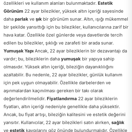
özellikleri ve kullanım alanları bulunmaktadır.
Estetik
Görünüm
22 ayar bilezikler, yüksek altın içeriği sayesinde
daha
parlak
ve
şık
bir görünüm sunar. Altın, ışığı mükemmel
bir şekilde yansıttığı için bu bilezikler, kullanıcılarına zarif bir
hava katar. Özellikle özel günlerde veya davetlerde tercih
edilen bu bilezikler, şıklığı ve zarafeti bir arada sunar.
Yumuşak Yapı
Ancak, 22 ayar bileziklerin bir dezavantajı da
vardır; bu, bileziklerin daha
yumuşak
bir yapıya sahip
olmasıdır. Yüksek altın içeriği, bileziğin dayanıklılığını
azaltabilir. Bu nedenle, 22 ayar bilezikler, günlük kullanım
için pek uygun olmayabilir. Özellikle darbelerden ve
aşınmalardan kaçınılması gereken bir takı olarak
değerlendirilmelidir.
Fiyatlandırma
22 ayar bileziklerin
fiyatları, altın içeriği nedeniyle genellikle daha yüksektir.
Ancak, bu fiyat artışı, bileziğin kalitesini ve estetik değerini
yansıtır. Kullanıcılar, 22 ayar bilezikleri satın alırken,
sağlık
ve
estetik
kaygılarını göz önünde bulundurmalıdır. Özellikle