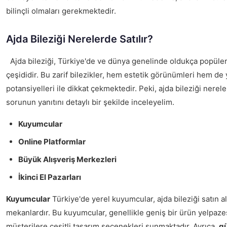
bilinçli olmaları gerekmektedir.
Ajda Bileziği Nerelerde Satılır?
Ajda bileziği, Türkiye'de ve dünya genelinde oldukça popüler b
çeşididir. Bu zarif bilezikler, hem estetik görünümleri hem de 
potansiyelleri ile dikkat çekmektedir. Peki, ajda bileziği nerele
sorunun yanıtını detaylı bir şekilde inceleyelim.
Kuyumcular
Online Platformlar
Büyük Alışveriş Merkezleri
İkinci El Pazarları
Kuyumcular
Türkiye'de yerel kuyumcular, ajda bileziği satın a
mekanlardır. Bu kuyumcular, genellikle geniş bir ürün yelpaze
müşterilere çeşitli tasarım seçenekleri sunmaktadır. Ayrıca,
gü