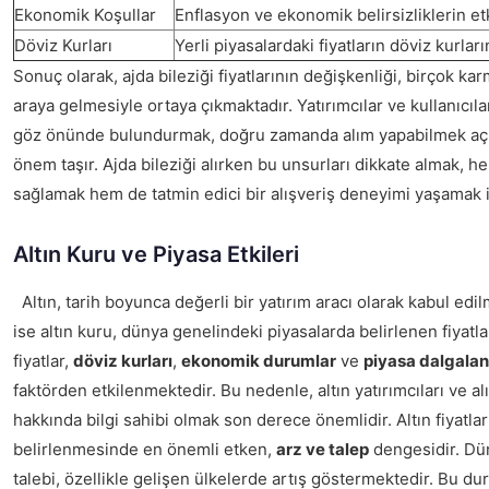
Ekonomik Koşullar
Enflasyon ve ekonomik belirsizliklerin etk
Döviz Kurları
Yerli piyasalardaki fiyatların döviz kurların
Sonuç olarak, ajda bileziği fiyatlarının değişkenliği, birçok ka
araya gelmesiyle ortaya çıkmaktadır. Yatırımcılar ve kullanıcılar
göz önünde bulundurmak, doğru zamanda alım yapabilmek aç
önem taşır. Ajda bileziği alırken bu unsurları dikkate almak, 
sağlamak hem de tatmin edici bir alışveriş deneyimi yaşamak i
Altın Kuru ve Piyasa Etkileri
Altın, tarih boyunca değerli bir yatırım aracı olarak kabul ed
ise altın kuru, dünya genelindeki piyasalarda belirlenen fiyatlarl
fiyatlar,
döviz kurları
,
ekonomik durumlar
ve
piyasa dalgalan
faktörden etkilenmektedir. Bu nedenle, altın yatırımcıları ve alıc
hakkında bilgi sahibi olmak son derece önemlidir. Altın fiyatlar
belirlenmesinde en önemli etken,
arz ve talep
dengesidir. Dün
talebi, özellikle gelişen ülkelerde artış göstermektedir. Bu dur