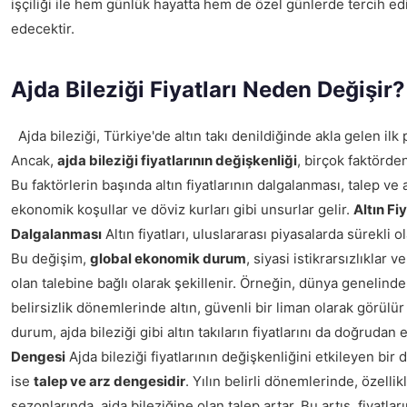
işçiliği ile hem günlük hayatta hem de özel günlerde tercih 
edecektir.
Ajda Bileziği Fiyatları Neden Değişir?
Ajda bileziği, Türkiye'de altın takı denildiğinde akla gelen ilk 
Ancak,
ajda bileziği fiyatlarının değişkenliği
, birçok faktörde
Bu faktörlerin başında altın fiyatlarının dalgalanması, talep ve
ekonomik koşullar ve döviz kurları gibi unsurlar gelir.
Altın Fi
Dalgalanması
Altın fiyatları, uluslararası piyasalarda sürekli 
Bu değişim,
global ekonomik durum
, siyasi istikrarsızlıklar v
olan talebine bağlı olarak şekillenir. Örneğin, dünya genelind
belirsizlik dönemlerinde altın, güvenli bir liman olarak görülür
durum, ajda bileziği gibi altın takıların fiyatlarını da doğrudan e
Dengesi
Ajda bileziği fiyatlarının değişkenliğini etkileyen bir 
ise
talep ve arz dengesidir
. Yılın belirli dönemlerinde, özelli
sezonlarında, ajda bileziğine olan talep artar. Bu artış, fiyatl