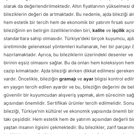
olarak da değerlendirilmektedir. Altın fiyatlarının yükselmesi
bileziklerin değeri de artmaktadır. Bu nedenle, ajda bileziği alm
hem estetik bir tercih hem de ekonomik bir yatırım fırsatı sun
bileziğinin en belirgin özelliklerinden biri,
kalite
ve
işçilik
açı
standartlara sahip olmasıdır. Türkiye'deki birçok kuyumcu, ajda
üretiminde geleneksel yöntemleri kullanarak, her bir parçayı 
hazırlamaktadır. Ayrıca, bu bileziklerin üzerindeki desenler ve
birinin eşsiz olmasını sağlar. Bu da onları hem koleksiyon he
cazip kılmaktadır. Ajda bileziği alırken dikkat edilmesi gereken
vardır. Öncelikle, bileziğin
gramajı
ve
ayar
bilgisi kontrol edilm
en yaygın tercih edilen ayardır ve bu, bileziğin değerini de beli
güvenilir bir kuyumcudan alışveriş yapmak, alım sürecinin sağ
açısından önemlidir. Sertifikalı ürünler tercih edilmelidir. Sonu
bileziği, Türkiye'nin kültürel ve ekonomik yapısında önemli bir
takı çeşididir. Hem estetik hem de yatırım açısından değerli bi
yaştan insanın ilgisini çekmektedir. Bu bilezikler, zarif tasarımı