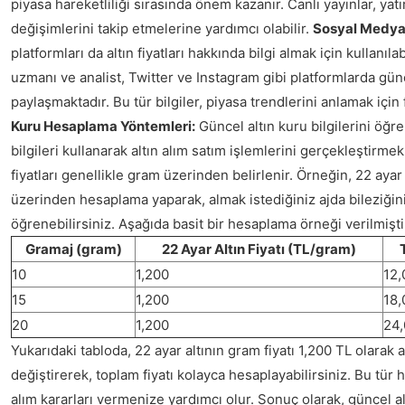
piyasa hareketliliği sırasında önem kazanır. Canlı yayınlar, yatır
değişimlerini takip etmelerine yardımcı olabilir.
Sosyal Medya
platformları da altın fiyatları hakkında bilgi almak için kullanılab
uzmanı ve analist, Twitter ve Instagram gibi platformlarda günc
paylaşmaktadır. Bu tür bilgiler, piyasa trendlerini anlamak için f
Kuru Hesaplama Yöntemleri:
Güncel altın kuru bilgilerini öğr
bilgileri kullanarak altın alım satım işlemlerini gerçekleştirmek
fiyatları genellikle gram üzerinden belirlenir. Örneğin, 22 ayar 
üzerinden hesaplama yaparak, almak istediğiniz ajda bileziğinin
öğrenebilirsiniz. Aşağıda basit bir hesaplama örneği verilmişti
Gramaj (gram)
22 Ayar Altın Fiyatı (TL/gram)
10
1,200
12,
15
1,200
18,
20
1,200
24
Yukarıdaki tabloda, 22 ayar altının gram fiyatı 1,200 TL olarak a
değiştirerek, toplam fiyatı kolayca hesaplayabilirsiniz. Bu tür
alım kararları vermenize yardımcı olur. Sonuç olarak, güncel al