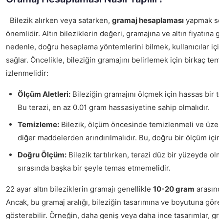
Bilezik alırken veya satarken,
gramaj hesaplaması
yapmak s
önemlidir. Altın bileziklerin değeri, gramajına ve altın fiyatına 
nedenle, doğru hesaplama yöntemlerini bilmek, kullanıcılar için
sağlar. Öncelikle, bileziğin gramajını belirlemek için birkaç te
izlenmelidir:
Ölçüm Aletleri:
Bileziğin gramajını ölçmek için hassas bir te
Bu terazi, en az 0.01 gram hassasiyetine sahip olmalıdır.
Temizleme:
Bilezik, ölçüm öncesinde temizlenmeli ve üzer
diğer maddelerden arındırılmalıdır. Bu, doğru bir ölçüm için
Doğru Ölçüm:
Bilezik tartılırken, terazi düz bir yüzeyde o
sırasında başka bir şeyle temas etmemelidir.
22 ayar altın bileziklerin gramajı genellikle
10-20 gram
arasın
Ancak, bu gramaj aralığı, bileziğin tasarımına ve boyutuna göre 
gösterebilir. Örneğin, daha geniş veya daha ince tasarımlar, gra