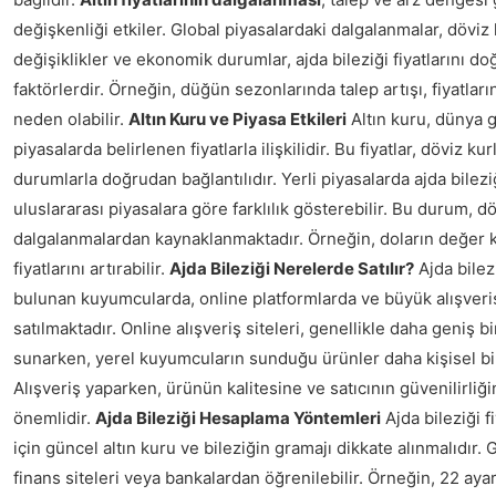
değişkenliği etkiler. Global piyasalardaki dalgalanmalar, döviz 
değişiklikler ve ekonomik durumlar, ajda bileziği fiyatlarını d
faktörlerdir. Örneğin, düğün sezonlarında talep artışı, fiyatla
neden olabilir.
Altın Kuru ve Piyasa Etkileri
Altın kuru, dünya 
piyasalarda belirlenen fiyatlarla ilişkilidir. Bu fiyatlar, döviz k
durumlarla doğrudan bağlantılıdır. Yerli piyasalarda ajda bileziği
uluslararası piyasalara göre farklılık gösterebilir. Bu durum, d
dalgalanmalardan kaynaklanmaktadır. Örneğin, doların değer k
fiyatlarını artırabilir.
Ajda Bileziği Nerelerde Satılır?
Ajda bilezi
bulunan kuyumcularda, online platformlarda ve büyük alışver
satılmaktadır. Online alışveriş siteleri, genellikle daha geniş b
sunarken, yerel kuyumcuların sunduğu ürünler daha kişisel bi
Alışveriş yaparken, ürünün kalitesine ve satıcının güvenilirliğ
önemlidir.
Ajda Bileziği Hesaplama Yöntemleri
Ajda bileziği 
için güncel altın kuru ve bileziğin gramajı dikkate alınmalıdır. 
finans siteleri veya bankalardan öğrenilebilir. Örneğin, 22 ayar 