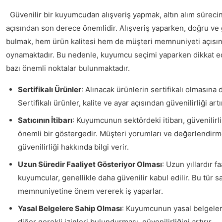
Güvenilir bir kuyumcudan alışveriş yapmak, altın alım sürecin
açısından son derece önemlidir. Alışveriş yaparken, doğru ve gü
bulmak, hem ürün kalitesi hem de müşteri memnuniyeti açısında
oynamaktadır. Bu nedenle, kuyumcu seçimi yaparken dikkat e
bazı önemli noktalar bulunmaktadır.
Sertifikalı Ürünler
: Alınacak ürünlerin sertifikalı olmasına d
Sertifikalı ürünler, kalite ve ayar açısından güvenilirliği artır
Satıcının İtibarı
: Kuyumcunun sektördeki itibarı, güvenilir
önemli bir göstergedir. Müşteri yorumları ve değerlendirme
güvenilirliği hakkında bilgi verir.
Uzun Süredir Faaliyet Gösteriyor Olması
: Uzun yıllardır f
kuyumcular, genellikle daha güvenilir kabul edilir. Bu tür sa
memnuniyetine önem vererek iş yaparlar.
Yasal Belgelere Sahip Olması
: Kuyumcunun yasal belgeleri
diğer gerekli izinleri bulundurması, güvenilirliğini artırır.