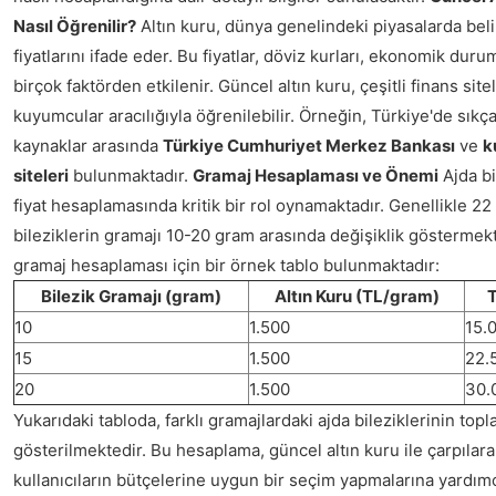
Nasıl Öğrenilir?
Altın kuru, dünya genelindeki piyasalarda beli
fiyatlarını ifade eder. Bu fiyatlar, döviz kurları, ekonomik durum
birçok faktörden etkilenir. Güncel altın kuru, çeşitli finans site
kuyumcular aracılığıyla öğrenilebilir. Örneğin, Türkiye'de sıkça
kaynaklar arasında
Türkiye Cumhuriyet Merkez Bankası
ve
k
siteleri
bulunmaktadır.
Gramaj Hesaplaması ve Önemi
Ajda bi
fiyat hesaplamasında kritik bir rol oynamaktadır. Genellikle 22 
bileziklerin gramajı 10-20 gram arasında değişiklik göstermekt
gramaj hesaplaması için bir örnek tablo bulunmaktadır:
Bilezik Gramajı (gram)
Altın Kuru (TL/gram)
T
10
1.500
15.
15
1.500
22.
20
1.500
30.
Yukarıdaki tabloda, farklı gramajlardaki ajda bileziklerinin topla
gösterilmektedir. Bu hesaplama, güncel altın kuru ile çarpılara
kullanıcıların bütçelerine uygun bir seçim yapmalarına yardımc