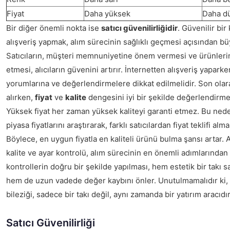
Fiyat
Daha yüksek
Daha d
Bir diğer önemli nokta ise
satıcı güvenilirliğidir
. Güvenilir bi
alışveriş yapmak, alım sürecinin sağlıklı geçmesi açısından bü
Satıcıların, müşteri memnuniyetine önem vermesi ve ürünlerin 
etmesi, alıcıların güvenini artırır. İnternetten alışveriş yaparken
yorumlarına ve değerlendirmelere dikkat edilmelidir. Son olara
alırken,
fiyat
ve
kalite
dengesini iyi bir şekilde değerlendirm
Yüksek fiyat her zaman yüksek kaliteyi garanti etmez. Bu neden
piyasa fiyatlarını araştırarak, farklı satıcılardan fiyat teklifi al
Böylece, en uygun fiyatla en kaliteli ürünü bulma şansı artar. A
kalite ve ayar kontrolü, alım sürecinin en önemli adımlarından b
kontrollerin doğru bir şekilde yapılması, hem estetik bir takı s
hem de uzun vadede değer kaybını önler. Unutulmamalıdır ki, ka
bileziği, sadece bir takı değil, aynı zamanda bir yatırım aracıdı
Satıcı Güvenilirliği