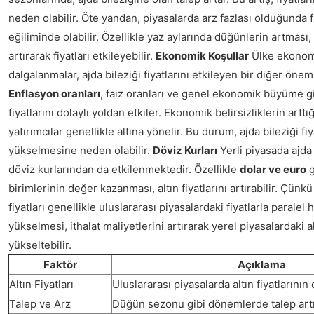
neden olabilir. Öte yandan, piyasalarda arz fazlası olduğunda 
eğiliminde olabilir. Özellikle yaz aylarında düğünlerin artması, 
artırarak fiyatları etkileyebilir.
Ekonomik Koşullar
Ülke ekonom
dalgalanmalar, ajda bileziği fiyatlarını etkileyen bir diğer öneml
Enflasyon oranları
, faiz oranları ve genel ekonomik büyüme gib
fiyatlarını dolaylı yoldan etkiler. Ekonomik belirsizliklerin artt
yatırımcılar genellikle altına yönelir. Bu durum, ajda bileziği fiy
yükselmesine neden olabilir.
Döviz Kurları
Yerli piyasada ajda b
döviz kurlarından da etkilenmektedir. Özellikle
dolar ve euro
g
birimlerinin değer kazanması, altın fiyatlarını artırabilir. Çünkü
fiyatları genellikle uluslararası piyasalardaki fiyatlarla paralel
yükselmesi, ithalat maliyetlerini artırarak yerel piyasalardaki alt
yükseltebilir.
Faktör
Açıklama
Altın Fiyatları
Uluslararası piyasalarda altın fiyatlarının
Talep ve Arz
Düğün sezonu gibi dönemlerde talep artı