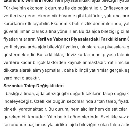
Ekonomik Verilerin Rolü
Yerli piyasalardaki ajda bileziği fiyat
Türkiye'nin ekonomik durumu ile de bağlantılıdır. Enflasyon oran
verileri ve genel ekonomik büyüme gibi faktörler, yatırımcıların
kararlarını etkileyebilir. Ekonomik belirsizlik dönemlerinde, yat
güvenli liman olarak altına yönelirler. Bu da ajda bileziği gibi al
fiyatlarını artırır.
Yerli ve Yabancı Piyasalardaki Farklılıkların 
yerli piyasalarda ajda bileziği fiyatları, uluslararası piyasalara g
göstermektedir. Bu farklılıklar, döviz kurlarından, piyasa tal
verilere kadar birçok faktörden kaynaklanmaktadır. Yatırımcıla
dikkate alarak alım yapmaları, daha bilinçli yatırımlar gerçekle
yardımcı olacaktır.
Sezonluk Talep Değişiklikleri
başlığı altında, ajda bileziği gibi değerli takıların talep değişikl
inceleyeceğiz. Özellikle düğün sezonlarında artan talep, fiyat
bir etki yaratmaktadır. Bu durum, hem alıcılar hem de satıcılar 
gereken bir konudur. Yılın belirli dönemlerinde, özellikle yaz 
sezonunun başlamasıyla birlikte ajda bileziğine olan talep art