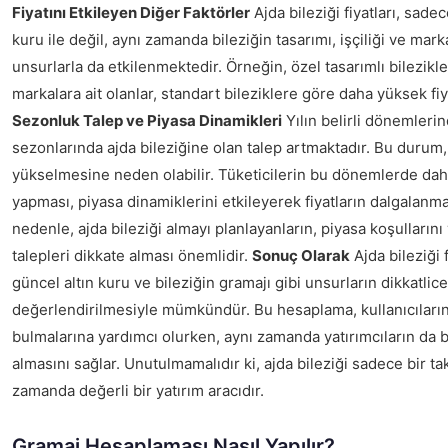
Fiyatını Etkileyen Diğer Faktörler
Ajda bileziği fiyatları, sade
kuru ile değil, aynı zamanda bileziğin tasarımı, işçiliği ve mark
unsurlarla da etkilenmektedir. Örneğin, özel tasarımlı bilezikl
markalara ait olanlar, standart bileziklere göre daha yüksek fiyat
Sezonluk Talep ve Piyasa Dinamikleri
Yılın belirli dönemleri
sezonlarında ajda bileziğine olan talep artmaktadır. Bu durum, 
yükselmesine neden olabilir. Tüketicilerin bu dönemlerde daha
yapması, piyasa dinamiklerini etkileyerek fiyatların dalgalanma
nedenle, ajda bileziği almayı planlayanların, piyasa koşulların
talepleri dikkate alması önemlidir.
Sonuç Olarak
Ajda bileziği 
güncel altın kuru ve bileziğin gramajı gibi unsurların dikkatlice
değerlendirilmesiyle mümkündür. Bu hesaplama, kullanıcıların
bulmalarına yardımcı olurken, aynı zamanda yatırımcıların da bi
almasını sağlar. Unutulmamalıdır ki, ajda bileziği sadece bir tak
zamanda değerli bir yatırım aracıdır.
Gramaj Hesaplaması Nasıl Yapılır?