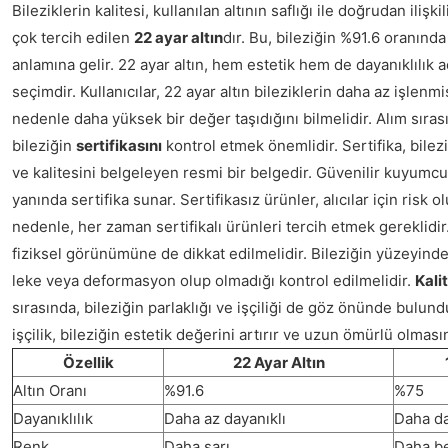
Bileziklerin kalitesi, kullanılan altının saflığı ile doğrudan ilişki
çok tercih edilen
22 ayar altın
dır. Bu, bileziğin %91.6 oranında 
anlamına gelir. 22 ayar altın, hem estetik hem de dayanıklılık a
seçimdir. Kullanıcılar, 22 ayar altın bileziklerin daha az işlen
nedenle daha yüksek bir değer taşıdığını bilmelidir. Alım sırası
bileziğin
sertifikasını
kontrol etmek önemlidir. Sertifika, bilez
ve kalitesini belgeleyen resmi bir belgedir. Güvenilir kuyumcul
yanında sertifika sunar. Sertifikasız ürünler, alıcılar için risk ol
nedenle, her zaman sertifikalı ürünleri tercih etmek gereklidir.
fiziksel görünümüne de dikkat edilmelidir. Bileziğin yüzeyinde 
leke veya deformasyon olup olmadığı kontrol edilmelidir.
Kali
sırasında, bileziğin parlaklığı ve işçiliği de göz önünde bulundu
işçilik, bileziğin estetik değerini artırır ve uzun ömürlü olmasın
Özellik
22 Ayar Altın
Altın Oranı
%91.6
%75
Dayanıklılık
Daha az dayanıklı
Daha da
Renk
Daha sarı
Daha b