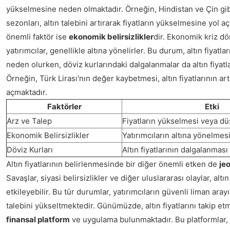
yükselmesine neden olmaktadır. Örneğin, Hindistan ve Çin gi
sezonları, altın talebini artırarak fiyatların yükselmesine yol a
önemli faktör ise
ekonomik belirsizlikler
dir. Ekonomik kriz d
yatırımcılar, genellikle altına yönelirler. Bu durum, altın fiyat
neden olurken, döviz kurlarındaki dalgalanmalar da altın fiyatlar
Örneğin, Türk Lirası'nın değer kaybetmesi, altın fiyatlarının ar
açmaktadır.
Faktörler
Etki
Arz ve Talep
Fiyatların yükselmesi veya d
Ekonomik Belirsizlikler
Yatırımcıların altına yönelmes
Döviz Kurları
Altın fiyatlarının dalgalanması
Altın fiyatlarının belirlenmesinde bir diğer önemli etken de
jeo
Savaşlar, siyasi belirsizlikler ve diğer uluslararası olaylar, altı
etkileyebilir. Bu tür durumlar, yatırımcıların güvenli liman arayış
talebini yükseltmektedir. Günümüzde, altın fiyatlarını takip et
finansal platform
ve uygulama bulunmaktadır. Bu platformlar, 