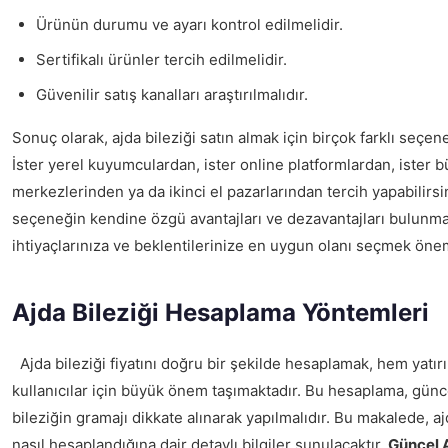
Ürünün durumu ve ayarı kontrol edilmelidir.
Sertifikalı ürünler tercih edilmelidir.
Güvenilir satış kanalları araştırılmalıdır.
Sonuç olarak, ajda bileziği satın almak için birçok farklı seçe
İster yerel kuyumculardan, ister online platformlardan, ister b
merkezlerinden ya da ikinci el pazarlarından tercih yapabilirsin
seçeneğin kendine özgü avantajları ve dezavantajları bulunma
ihtiyaçlarınıza ve beklentilerinize en uygun olanı seçmek önem
Ajda Bileziği Hesaplama Yöntemleri
Ajda bileziği fiyatını doğru bir şekilde hesaplamak, hem yatı
kullanıcılar için büyük önem taşımaktadır. Bu hesaplama, günce
bileziğin gramajı dikkate alınarak yapılmalıdır. Bu makalede, ajd
nasıl hesaplandığına dair detaylı bilgiler sunulacaktır.
Güncel A