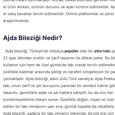
el ürün alırken, ürünün durumu ve ayarı kontrol edilmelidir. Ayr
el satış kanalları tercih edilmelidir. Online platformlar ve yer
araştırılmalıdır.
Ajda Bileziği Nedir?
Ajda bileziği, Türkiye'de oldukça
popüler
olan bir
altın takı
çe
22 ayar altından üretilir ve zarif tasarımı ile dikkat çeker. Bu 
kullanım için hem de özel günlerde takı olarak tercih edilmekted
özellikle kadınlar arasında şıklığı ve zarafeti simgeleyen bir p
çıkmaktadır. Ajda bileziği, adını ünlü Türk sanatçısı Ajda Pekka
takı, onun zarif ve şık duruşunu yansıtan bir sembol haline gelm
tasarımı, genellikle sade ve şık hatlara sahiptir, bu da onu her 
kombinleyebilme imkanı sunar. Özellikle düğün, nişan ve özel
edilen bir takı olmasının yanı sıra, günlük hayatta da rahatlıkla
Ajda bileziği, sadece bir takı olmanın ötesinde, birçok kişi için