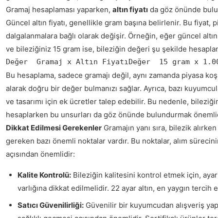
Gramaj hesaplaması yaparken,
altın fiyatı
da göz önünde bulun
Güncel altın fiyatı, genellikle gram başına belirlenir. Bu fiyat, 
dalgalanmalara bağlı olarak değişir. Örneğin, eğer güncel altın 
ve bileziğiniz 15 gram ise, bileziğin değeri şu şekilde hesaplan
Değer  Gramaj x Altın FiyatıDeğer  15 gram x 1.0
Bu hesaplama, sadece gramajı değil, aynı zamanda piyasa koşu
alarak doğru bir değer bulmanızı sağlar. Ayrıca, bazı kuyumcular
ve tasarımı için ek ücretler talep edebilir. Bu nedenle, bileziğ
hesaplarken bu unsurları da göz önünde bulundurmak önemli
Dikkat Edilmesi Gerekenler
Gramajın yanı sıra, bilezik alırken
gereken bazı önemli noktalar vardır. Bu noktalar, alım sürecini
açısından önemlidir:
Kalite Kontrolü:
Bileziğin kalitesini kontrol etmek için, ay
varlığına dikkat edilmelidir. 22 ayar altın, en yaygın tercih e
Satıcı Güvenilirliği:
Güvenilir bir kuyumcudan alışveriş yap