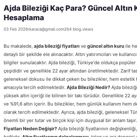
Ajda Bileziği Kaç Para? Güncel Altın K
Hesaplama
03 Feb 2026
rkaraca@gmail.com
264 blog.views
Bu makalede,
ajda bileziği fiyatları
ve
güncel altın kuru
ile h
detaylı bir şekilde ele alınacaktır. Altın yatırımcıları ve kullanıcı
bilgiler sunulacaktır. Ajda bileziği, Türkiye'de oldukça popüler b
çeşididir ve genellikle 22 ayar altından üretilmektedir. Zarif ta
geleneksel dokusu ile dikkat çeken bu bilezikler, hem estetik
amacıyla tercih edilmektedir.
Ajda Bileziği Nedir?
Ajda bileziği
yüksek altın içeriği ile bilinen bir takı türüdür. Genellikle 22 ay
ve %91,6 altın içerir. Bu bilezikler, hem günlük kullanım hem d
olarak tercih edilmektedir. Ayrıca, ajda bileziği, geleneksel T
önemli bir yer tutar ve birçok kişi için duygusal bir anlam taşır
Fiyatları Neden Değişir?
Ajda bileziği fiyatlarının değişkenliği
bağlıdır.
Altın fiyatlarının dalgalanması
, talep ve arz dengesi 