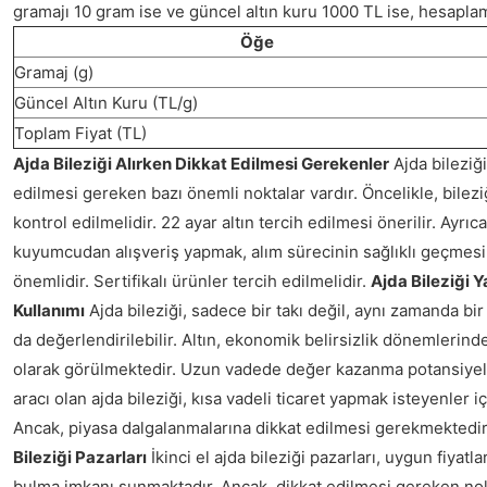
gramajı 10 gram ise ve güncel altın kuru 1000 TL ise, hesaplam
Öğe
Gramaj (g)
Güncel Altın Kuru (TL/g)
Toplam Fiyat (TL)
Ajda Bileziği Alırken Dikkat Edilmesi Gerekenler
Ajda bileziği
edilmesi gereken bazı önemli noktalar vardır. Öncelikle, bileziğ
kontrol edilmelidir. 22 ayar altın tercih edilmesi önerilir. Ayrıca
kuyumcudan alışveriş yapmak, alım sürecinin sağlıklı geçmesi
önemlidir. Sertifikalı ürünler tercih edilmelidir.
Ajda Bileziği Y
Kullanımı
Ajda bileziği, sadece bir takı değil, aynı zamanda bir 
da değerlendirilebilir. Altın, ekonomik belirsizlik dönemlerind
olarak görülmektedir. Uzun vadede değer kazanma potansiyeli
aracı olan ajda bileziği, kısa vadeli ticaret yapmak isteyenler iç
Ancak, piyasa dalgalanmalarına dikkat edilmesi gerekmektedi
Bileziği Pazarları
İkinci el ajda bileziği pazarları, uygun fiyatlar
bulma imkanı sunmaktadır. Ancak, dikkat edilmesi gereken nokta