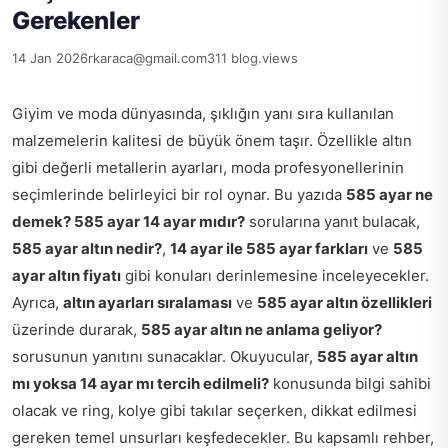
Gerekenler
14 Jan 2026
rkaraca@gmail.com
311 blog.views
Giyim ve moda dünyasında, şıklığın yanı sıra kullanılan
malzemelerin kalitesi de büyük önem taşır. Özellikle altın
gibi değerli metallerin ayarları, moda profesyonellerinin
seçimlerinde belirleyici bir rol oynar. Bu yazıda
585 ayar ne
demek? 585 ayar 14 ayar mıdır?
sorularına yanıt bulacak,
585 ayar altın nedir?
,
14 ayar ile 585 ayar farkları
ve
585
ayar altın fiyatı
gibi konuları derinlemesine inceleyecekler.
Ayrıca,
altın ayarları sıralaması
ve
585 ayar altın özellikleri
üzerinde durarak,
585 ayar altın ne anlama geliyor?
sorusunun yanıtını sunacaklar. Okuyucular,
585 ayar altın
mı yoksa 14 ayar mı tercih edilmeli?
konusunda bilgi sahibi
olacak ve ring, kolye gibi takılar seçerken, dikkat edilmesi
gereken temel unsurları keşfedecekler. Bu kapsamlı rehber,