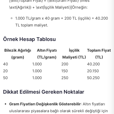
[\ext{Toplam Fiyat} = (\ext{Gram Fiyatı} \imes
\ext{Ağırlık}) + \ext{İşçilik Maliyeti}]Örneğin:
1.000 TL/gram x 40 gram + 200 TL (işçilik) = 40.200
TL toplam maliyet.
Örnek Hesap Tablosu
Bilezik Ağırlığı
Altın Fiyatı
İşçilik
Toplam Fiyat
(gram)
(TL/gram)
Maliyeti (TL)
(TL)
40
1.000
200
40.200
20
1.000
150
20.150
50
1.000
250
50.250
Dikkat Edilmesi Gereken Noktalar
Gram Fiyatları Değişkenlik Gösterebilir
: Altın fiyatları
uluslararası piyasalara bağlı olarak sürekli değiştiği için