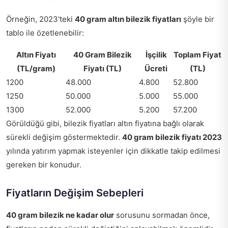
Örneğin, 2023'teki
40 gram altın bilezik fiyatları
şöyle bir
tablo ile özetlenebilir:
Altın Fiyatı
40 Gram Bilezik
İşçilik
Toplam Fiyat
(TL/gram)
Fiyatı (TL)
Ücreti
(TL)
1200
48.000
4.800
52.800
1250
50.000
5.000
55.000
1300
52.000
5.200
57.200
Görüldüğü gibi, bilezik fiyatları altın fiyatına bağlı olarak
sürekli değişim göstermektedir.
40 gram bilezik fiyatı 2023
yılında yatırım yapmak isteyenler için dikkatle takip edilmesi
gereken bir konudur.
Fiyatların Değişim Sebepleri
40 gram bilezik ne kadar olur
sorusunu sormadan önce,