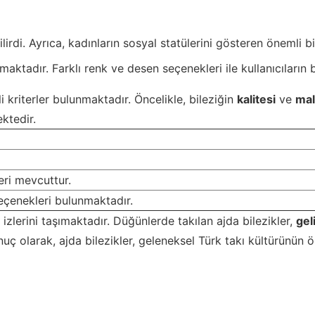
irdi. Ayrıca, kadınların sosyal statülerini gösteren önemli b
tadır. Farklı renk ve desen seçenekleri ile kullanıcıların 
 kriterler bulunmaktadır. Öncelikle, bileziğin
kalitesi
ve
mal
ektedir.
ri mevcuttur.
 seçenekleri bulunmaktadır.
 izlerini taşımaktadır. Düğünlerde takılan ajda bilezikler,
gel
onuç olarak, ajda bilezikler, geleneksel Türk takı kültürünü