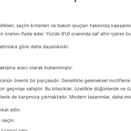
likleri, seçim kriterleri ve bakım ipuçları hakkında kapsaml
tın oranını ifade eder. Yüzde 91,6 oranında saf altın içeren 
ltınlara göre daha dayanıklıdır.
klama aracı olarak kullanılmıştır.
ürünün önemli bir parçasıdır. Genellikle geleneksel motiflerle
eçmişe sahiptir. Bu bilezikler, özellikle düğünlerde ve öze
ilerle de karşımıza çıkmaktadır. Modern tasarımlar, daha mi
kkat edin.
 seçin.
 kontrol edin.