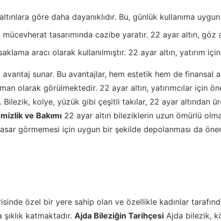
ltınlara göre daha dayanıklıdır. Bu, günlük kullanıma uygun 
i, mücevherat tasarımında cazibe yaratır. 22 ayar altın, göz 
aklama aracı olarak kullanılmıştır. 22 ayar altın, yatırım içi
 avantaj sunar. Bu avantajlar, hem estetik hem de finansal açı
man olarak görülmektedir. 22 ayar altın, yatırımcılar için ön
. Bilezik, kolye, yüzük gibi çeşitli takılar, 22 ayar altından
emizlik ve Bakımı
22 ayar altın bileziklerin uzun ömürlü olma
in hasar görmemesi için uygun bir şekilde depolanması da öne
isinde özel bir yere sahip olan ve özellikle kadınlar tarafın
a şıklık katmaktadır.
Ajda Bileziğin Tarihçesi
Ajda bilezik, k