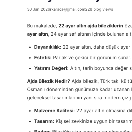
30 Jan 2026
rkaraca@gmail.com
228 blog.views
Bu makalede,
22 ayar altın ajda bileziklerin
özel
ayar altın
, 24 ayar saf altının içinde bulunan al
Dayanıklılık:
22 ayar altın, daha düşük ayar a
Estetik:
Parlak ve çekici bir görünüm sunar.
Yatırım Değeri:
Altın, tarih boyunca değer sa
Ajda Bilezik Nedir?
Ajda bilezik, Türk takı kült
Osmanlı döneminden günümüze kadar uzanan bir g
geleneksel tasarımlarının yanı sıra modern çizg
Malzeme Kalitesi:
22 ayar altın olmasına di
Tasarım:
Kişisel zevkinize uygun bir tasarım
Beden:
Bileziğin size uygun olup olmadığını