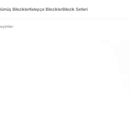
ümüş Bilezikler
Kelepçe Bilezikler
Bilezik Setleri
 Seçimler