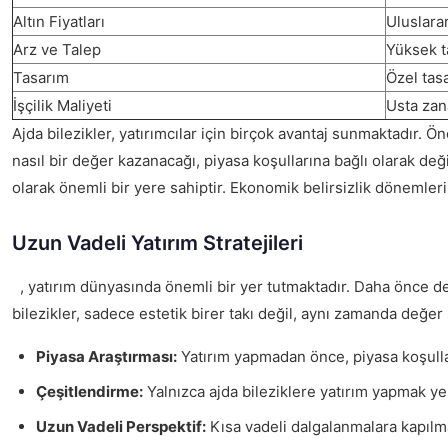
Altın Fiyatları
Uluslarar
Arz ve Talep
Yüksek ta
Tasarım
Özel tasa
İşçilik Maliyeti
Usta zana
Ajda bilezikler, yatırımcılar için birçok avantaj sunmaktadır. Ön
nasıl bir değer kazanacağı, piyasa koşullarına bağlı olarak de
olarak önemli bir yere sahiptir. Ekonomik belirsizlik dönemleri
Uzun Vadeli Yatırım Stratejileri
, yatırım dünyasında önemli bir yer tutmaktadır. Daha önce de be
bilezikler, sadece estetik birer takı değil, aynı zamanda değe
Piyasa Araştırması:
Yatırım yapmadan önce, piyasa koşulları
Çeşitlendirme:
Yalnızca ajda bileziklere yatırım yapmak yerin
Uzun Vadeli Perspektif:
Kısa vadeli dalgalanmalara kapılma