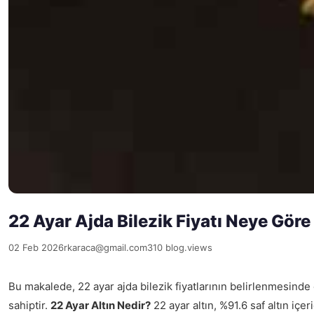
22 Ayar Ajda Bilezik Fiyatı Neye Göre
02 Feb 2026
rkaraca@gmail.com
310 blog.views
Bu makalede, 22 ayar ajda bilezik fiyatlarının belirlenmesinde et
sahiptir.
22 Ayar Altın Nedir?
22 ayar altın, %91.6 saf altın içer