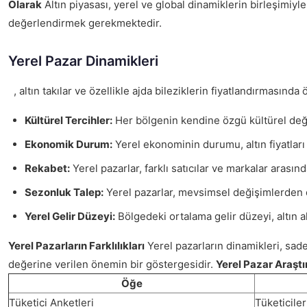
Olarak
Altın piyasası, yerel ve global dinamiklerin birleşimiyle
değerlendirmek gerekmektedir.
Yerel Pazar Dinamikleri
, altın takılar ve özellikle ajda bileziklerin fiyatlandırmasında 
Kültürel Tercihler:
Her bölgenin kendine özgü kültürel değerl
Ekonomik Durum:
Yerel ekonominin durumu, altın fiyatları
Rekabet:
Yerel pazarlar, farklı satıcılar ve markalar arasın
Sezonluk Talep:
Yerel pazarlar, mevsimsel değişimlerden de
Yerel Gelir Düzeyi:
Bölgedeki ortalama gelir düzeyi, altın a
Yerel Pazarların Farklılıkları
Yerel pazarların dinamikleri, sadec
değerine verilen önemin bir göstergesidir.
Yerel Pazar Araştı
Öğe
Tüketici Anketleri
Tüketiciler