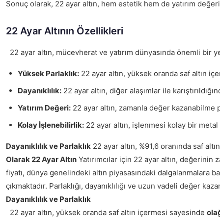
Sonuç olarak, 22 ayar altın, hem estetik hem de yatırım değeri
22 Ayar Altının Özellikleri
22 ayar altın, mücevherat ve yatırım dünyasında önemli bir yer t
Yüksek Parlaklık:
22 ayar altın, yüksek oranda saf altın içe
Dayanıklılık:
22 ayar altın, diğer alaşımlar ile karıştırıldığ
Yatırım Değeri:
22 ayar altın, zamanla değer kazanabilme pot
Kolay İşlenebilirlik:
22 ayar altın, işlenmesi kolay bir metal 
Dayanıklılık ve Parlaklık
22 ayar altın, %91,6 oranında saf altı
Olarak 22 Ayar Altın
Yatırımcılar için 22 ayar altın, değerinin
fiyatı, dünya genelindeki altın piyasasındaki dalgalanmalara bağl
çıkmaktadır. Parlaklığı, dayanıklılığı ve uzun vadeli değer kaz
Dayanıklılık ve Parlaklık
22 ayar altın, yüksek oranda saf altın içermesi sayesinde
ola