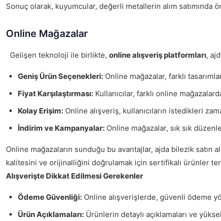
Sonuç olarak, kuyumcular, değerli metallerin alım satımında ön
Online Mağazalar
Gelişen teknoloji ile birlikte,
online alışveriş platformları
, aj
Geniş Ürün Seçenekleri:
Online mağazalar, farklı tasarımlar
Fiyat Karşılaştırması:
Kullanıcılar, farklı online mağazalard
Kolay Erişim:
Online alışveriş, kullanıcıların istedikleri za
İndirim ve Kampanyalar:
Online mağazalar, sık sık düzenled
Online mağazaların sunduğu bu avantajlar, ajda bilezik satın a
kalitesini ve orijinalliğini doğrulamak için sertifikalı ürünler te
Alışverişte Dikkat Edilmesi Gerekenler
Ödeme Güvenliği:
Online alışverişlerde, güvenli ödeme yönte
Ürün Açıklamaları:
Ürünlerin detaylı açıklamaları ve yüksek