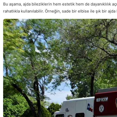
Bu aşama, ajda bileziklerin hem estetik hem de dayanıklılık aç
rahatlıkla kullanılabilir. Örneğin, sade bir elbise ile şık bir aj