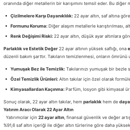
oranında diğer metallerin bir karışımını temsil eder. Bu diğer 
Çizilmelere Karşı Dayanıklılık:
22 ayar altın, saf altına gö
Formunu Koruma:
Diğer alaşım metallerle karıştırılması, a
Renk Değişimi Riski:
22 ayar altın, düşük ayar altınlara gö
Parlaklık ve Estetik Değer
22 ayar altının yüksek saflığı, ona
e
düzenli bakım şarttır. Takıların temizlenmesi, onların ömrünü uzat
Yumuşak Bez ile Temizlik:
Takılarınızı yumuşak bir bezle si
Özel Temizlik Ürünleri:
Altın takılar için özel olarak formü
Kimyasallardan Kaçınma:
Parfüm, losyon gibi kimyasal ürü
Sonuç olarak, 22 ayar altın takılar, hem
parlaklık
hem de
dayan
Yatırım Aracı Olarak 22 Ayar Altın
Yatırımcılar için
22 ayar altın
, finansal güvenlik ve değer artı
%91,6 saf altın içeriği ile diğer altın türlerine göre daha yükse