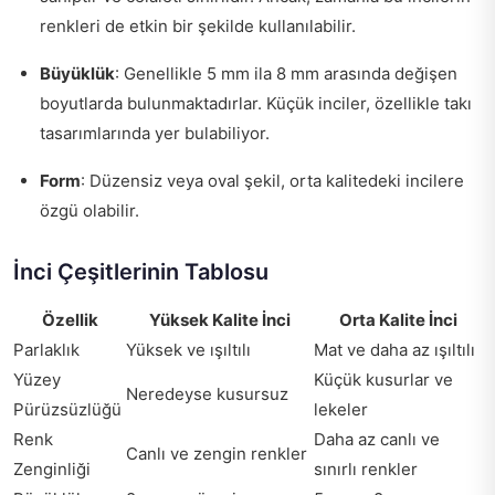
renkleri de etkin bir şekilde kullanılabilir.
Büyüklük
: Genellikle 5 mm ila 8 mm arasında değişen
boyutlarda bulunmaktadırlar. Küçük inciler, özellikle takı
tasarımlarında yer bulabiliyor.
Form
: Düzensiz veya oval şekil, orta kalitedeki incilere
özgü olabilir.
İnci Çeşitlerinin Tablosu
Özellik
Yüksek Kalite İnci
Orta Kalite İnci
Parlaklık
Yüksek ve ışıltılı
Mat ve daha az ışıltılı
Yüzey
Küçük kusurlar ve
Neredeyse kusursuz
Pürüzsüzlüğü
lekeler
Renk
Daha az canlı ve
Canlı ve zengin renkler
Zenginliği
sınırlı renkler