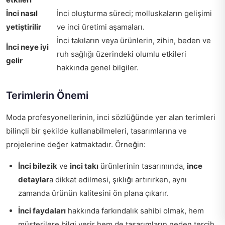
İnci nasıl
İnci oluşturma süreci; molluskaların gelişimi
yetiştirilir
ve inci üretimi aşamaları.
İnci takıların veya ürünlerin, zihin, beden ve
İnci neye iyi
ruh sağlığı üzerindeki olumlu etkileri
gelir
hakkında genel bilgiler.
Terimlerin Önemi
Moda profesyonellerinin, inci sözlüğünde yer alan terimleri
bilinçli bir şekilde kullanabilmeleri, tasarımlarına ve
projelerine değer katmaktadır. Örneğin:
İnci bilezik
ve
inci takı
ürünlerinin tasarımında,
ince
detaylar
a dikkat edilmesi, şıklığı artırırken, aynı
zamanda ürünün kalitesini ön plana çıkarır.
İnci faydaları
hakkında farkındalık sahibi olmak, hem
müşterilere bilgi verir hem de tasarımların neden tercih