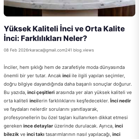
Yüksek Kaliteli İnci ve Orta Kalite
İnci: Farklılıkları Neler?
08 Feb 2026
rkaraca@gmail.com
241 blog.views
İnciler, hem şıklığı hem de zarafetiyle moda dünyasında
önemli bir yer tutar. Ancak
inci
ile ilgili yapılan seçimler,
doğru bilgiye dayandığında daha başarılı sonuçlar doğurur.
Bu yazıda,
inci çeşitleri
arasında yer alan yüksek kaliteli ve
orta kaliteli
inci
lerin farklılıklarını keşfedecekler.
İnci nedir
ve faydaları nelerdir sorularını yanıtlayarak,
profesyonellerin bu özel taşları kullanırken dikkat etmesi
gereken
ince detaylar
üzerinde durulacak. Ayrıca,
inci
bilezik
ve
inci takı
tasarımlarının nasıl yapılacağı,
inci