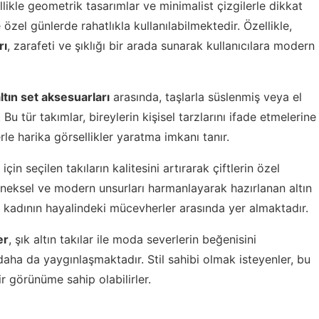
ikle geometrik tasarımlar ve minimalist çizgilerle dikkat
zel günlerde rahatlıkla kullanılabilmektedir. Özellikle,
rı
, zarafeti ve şıklığı bir arada sunarak kullanıcılara modern
ltın set aksesuarları
arasında, taşlarla süslenmiş veya el
u tür takımlar, bireylerin kişisel tarzlarını ifade etmelerine
le harika görsellikler yaratma imkanı tanır.
için seçilen takıların kalitesini artırarak çiftlerin özel
eneksel ve modern unsurları harmanlayarak hazırlanan altın
r kadının hayalindeki mücevherler arasında yer almaktadır.
er
, şık altın takılar ile moda severlerin beğenisini
aha da yaygınlaşmaktadır. Stil sahibi olmak isteyenler, bu
ir görünüme sahip olabilirler.