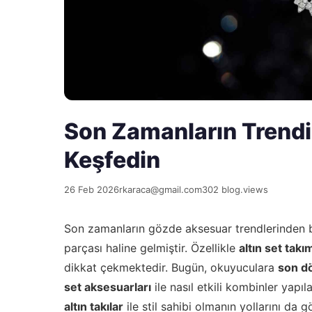
Son Zamanların Trendi: A
Keşfedin
26 Feb 2026
rkaraca@gmail.com
302 blog.views
Son zamanların gözde aksesuar trendlerinden b
parçası haline gelmiştir. Özellikle
altın set takım
dikkat çekmektedir. Bugün, okuyuculara
son dö
set aksesuarları
ile nasıl etkili kombinler yapı
altın takılar
ile stil sahibi olmanın yollarını da 