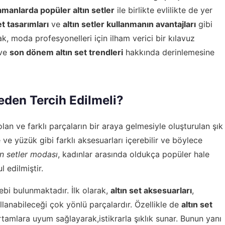
manlarda popüler altın setler
ile birlikte evlilikte de yer
et tasarımları
ve
altın setler kullanmanın avantajları
gibi
, moda profesyonelleri için ilham verici bir kılavuz
ve
son dönem altın set trendleri
hakkında derinlemesine
Neden Tercih Edilmeli?
 olan ve farklı parçaların bir araya gelmesiyle oluşturulan şık
e ve yüzük gibi farklı aksesuarları içerebilir ve böylece
ın setler modası
, kadınlar arasında oldukça popüler hale
 edilmiştir.
bebi bulunmaktadır. İlk olarak,
altın set aksesuarları
,
llanabileceği çok yönlü parçalardır. Özellikle de
altın set
 ortamlara uyum sağlayarak,istikrarla şıklık sunar. Bunun yanı