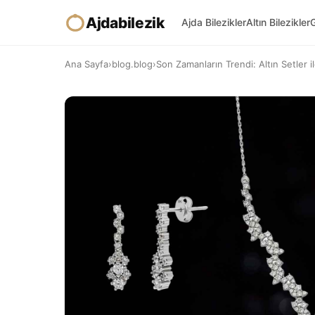
Ajdabilezik
Ajda Bilezikler
Altın Bilezikler
G
Ana Sayfa
›
blog.blog
›
Son Zamanların Trendi: Altın Setler il