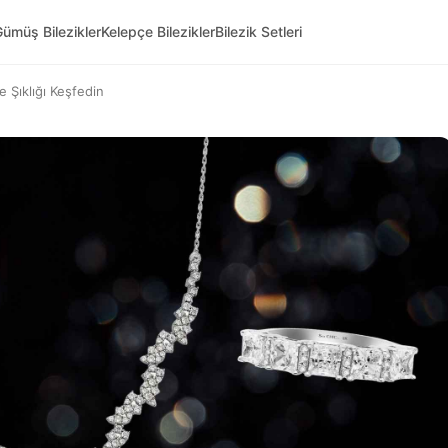
ümüş Bilezikler
Kelepçe Bilezikler
Bilezik Setleri
e Şıklığı Keşfedin