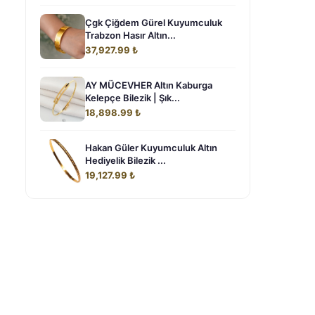
Çgk Çiğdem Gürel Kuyumculuk
Trabzon Hasır Altın...
37,927.99 ₺
AY MÜCEVHER Altın Kaburga
Kelepçe Bilezik | Şık...
18,898.99 ₺
Hakan Güler Kuyumculuk Altın
Hediyelik Bilezik ...
19,127.99 ₺