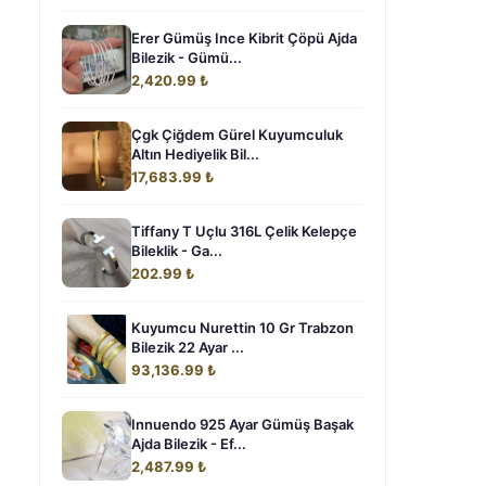
Erer Gümüş Ince Kibrit Çöpü Ajda
Bilezik - Gümü...
2,420.99 ₺
Çgk Çiğdem Gürel Kuyumculuk
Altın Hediyelik Bil...
17,683.99 ₺
Tiffany T Uçlu 316L Çelik Kelepçe
Bileklik - Ga...
202.99 ₺
Kuyumcu Nurettin 10 Gr Trabzon
Bilezik 22 Ayar ...
93,136.99 ₺
Innuendo 925 Ayar Gümüş Başak
Ajda Bilezik - Ef...
2,487.99 ₺