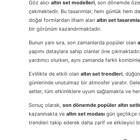
Göz alıcı
altın set modelleri
, son dönemde özell
çekmektedir. Bu tasarımlar, hem günlük hem de ö
doğal formlardan ilham alan
altın set tasarımla
bir görünüm kazandırmaktadır.
Bunun yanı sıra, son zamanlarda popüler olan
a
yapımı detaylara sahip olanlar öne çıkmaktadır. B
yardımcı olurken, aynı zamanda farklı kombinler
Evlilikte de etkili olan
altın set trendleri
, düğün 
günlerinde unutulmaz bir atmosfer yaratır. Gel
setler, tüm etkinliklere uyum sağlamakta ve he
Sonuç olarak,
son dönemde popüler altın setl
kazanmakta ve
altın set modası
gün geçtikçe d
trendleri takip ederek daha zarif ve etkileyici b