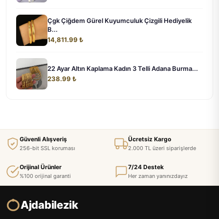
Çgk Çiğdem Gürel Kuyumculuk Çizgili Hediyelik
B...
14,811.99 ₺
22 Ayar Altın Kaplama Kadın 3 Telli Adana Burma...
238.99 ₺
Güvenli Alışveriş
Ücretsiz Kargo
256-bit SSL koruması
2.000 TL üzeri siparişlerde
Orijinal Ürünler
7/24 Destek
%100 orijinal garanti
Her zaman yanınızdayız
Ajdabilezik