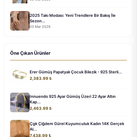
2025 Takı Modası: Yeni Trendlere Bir Bakış İle
Sezon...
03 Mar 2026
Öne Çıkan Ürünler
Erer Gümüş Papatyalı Çocuk Bilezik - 925 Sterli...
2,383.99 ₺
Innuendo 925 Ayar Gümüş Üzeri 22 Ayar Altın
Kap...
2,463.99 ₺
Çgk Çiğdem Gürel Kuyumculuk Kadın 14K Gerçek
Al...
7,438.99 ₺