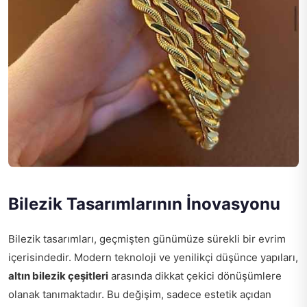
Bilezik Tasarımlarının İnovasyonu
Bilezik tasarımları, geçmişten günümüze sürekli bir evrim
içerisindedir. Modern teknoloji ve yenilikçi düşünce yapıları,
altın bilezik çeşitleri
arasında dikkat çekici dönüşümlere
olanak tanımaktadır. Bu değişim, sadece estetik açıdan