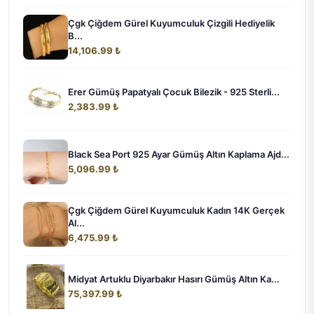
Çgk Çiğdem Gürel Kuyumculuk Çizgili Hediyelik
B...
14,106.99 ₺
Erer Gümüş Papatyalı Çocuk Bilezik - 925 Sterli...
2,383.99 ₺
Black Sea Port 925 Ayar Gümüş Altın Kaplama Ajd...
5,096.99 ₺
Çgk Çiğdem Gürel Kuyumculuk Kadın 14K Gerçek
Al...
6,475.99 ₺
Midyat Artuklu Diyarbakır Hasırı Gümüş Altın Ka...
75,397.99 ₺