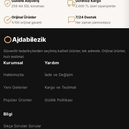
Güvenli Alışveriş
Ücretsiz Kargo
256-bit SSL koruması
2.000 TL üzeri siparişlerde
Orijinal Ürünler
7/24 Destek
%100 orijinal garanti
Her zaman yanınızdayız
Ajdabilezik
Güvenilir tedarikçilerden seçilmiş kaliteli ürünler, tek adreste. Orijinal ürünler,
hızlı teslimat.
Kurumsal
Yardım
Hakkımızda
İade ve Değişim
Yeni Gelenler
Kargo ve Teslimat
Popüler Ürünler
Gizlilik Politikası
Bilgi
Sıkça Sorulan Sorular