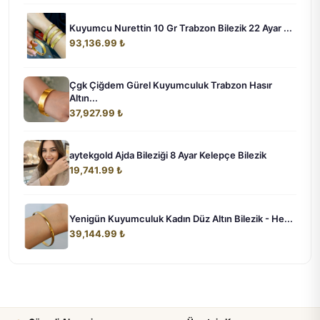
Kuyumcu Nurettin 10 Gr Trabzon Bilezik 22 Ayar ...
93,136.99 ₺
Çgk Çiğdem Gürel Kuyumculuk Trabzon Hasır
Altın...
37,927.99 ₺
aytekgold Ajda Bileziği 8 Ayar Kelepçe Bilezik
19,741.99 ₺
Yenigün Kuyumculuk Kadın Düz Altın Bilezik - He...
39,144.99 ₺