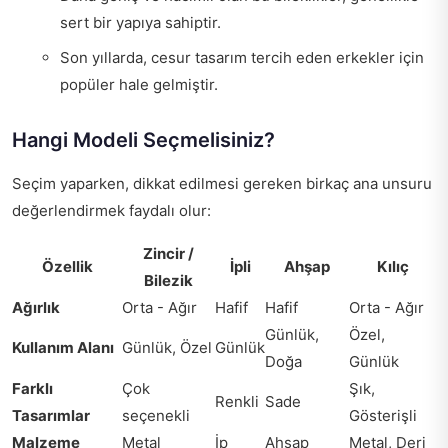
sert bir yapıya sahiptir.
Son yıllarda, cesur tasarım tercih eden erkekler için
popüler hale gelmiştir.
Hangi Modeli Seçmelisiniz?
Seçim yaparken, dikkat edilmesi gereken birkaç ana unsuru
değerlendirmek faydalı olur:
Zincir /
Özellik
İpli
Ahşap
Kılıç
Bilezik
Ağırlık
Orta - Ağır
Hafif
Hafif
Orta - Ağır
Günlük,
Özel,
Kullanım Alanı
Günlük, Özel
Günlük
Doğa
Günlük
Farklı
Çok
Şık,
Renkli
Sade
Tasarımlar
seçenekli
Gösterişli
Malzeme
Metal
İp
Ahşap
Metal, Deri