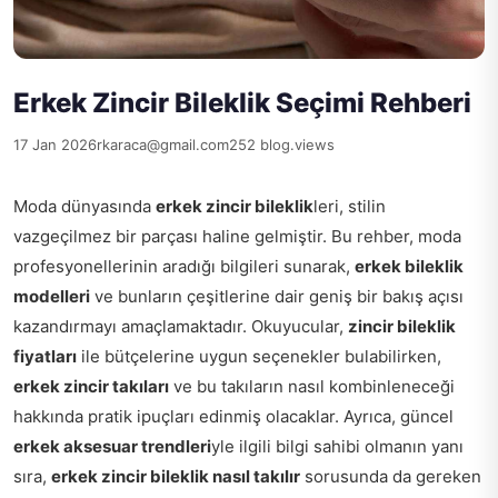
Erkek Zincir Bileklik Seçimi Rehberi
17 Jan 2026
rkaraca@gmail.com
252 blog.views
Moda dünyasında
erkek zincir bileklik
leri, stilin
vazgeçilmez bir parçası haline gelmiştir. Bu rehber, moda
profesyonellerinin aradığı bilgileri sunarak,
erkek bileklik
modelleri
ve bunların çeşitlerine dair geniş bir bakış açısı
kazandırmayı amaçlamaktadır. Okuyucular,
zincir bileklik
fiyatları
ile bütçelerine uygun seçenekler bulabilirken,
erkek zincir takıları
ve bu takıların nasıl kombinleneceği
hakkında pratik ipuçları edinmiş olacaklar. Ayrıca, güncel
erkek aksesuar trendleri
yle ilgili bilgi sahibi olmanın yanı
sıra,
erkek zincir bileklik nasıl takılır
sorusunda da gereken