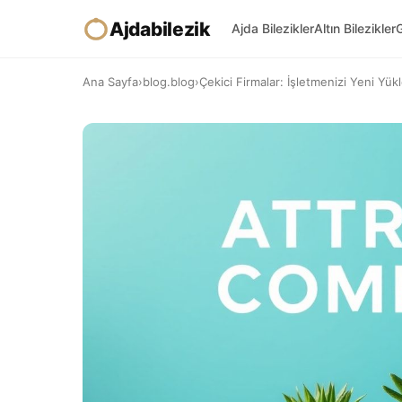
Ajdabilezik
Ajda Bilezikler
Altın Bilezikler
G
Ana Sayfa
›
blog.blog
›
Çekici Firmalar: İşletmenizi Yeni Yükl