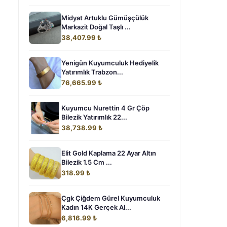
Midyat Artuklu Gümüşçülük
Markazit Doğal Taşlı ...
38,407.99 ₺
Yenigün Kuyumculuk Hediyelik
Yatırımlık Trabzon...
76,665.99 ₺
Kuyumcu Nurettin 4 Gr Çöp
Bilezik Yatırımlık 22...
38,738.99 ₺
Elit Gold Kaplama 22 Ayar Altın
Bilezik 1.5 Cm ...
318.99 ₺
Çgk Çiğdem Gürel Kuyumculuk
Kadın 14K Gerçek Al...
6,816.99 ₺