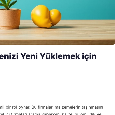
menizi Yeni Yüklemek için
li bir rol oynar. Bu firmalar, malzemelerin taşınmasını
 Çekici firmaları arama yaparken, kalite, güvenilirlik ve