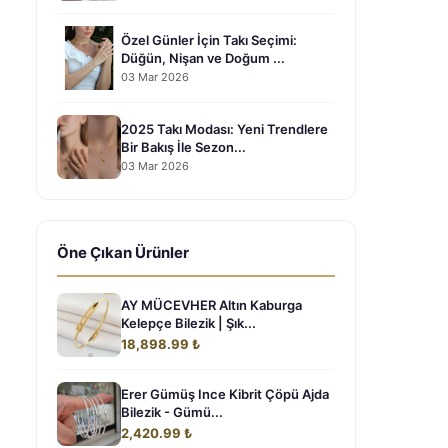
Özel Günler İçin Takı Seçimi:
Düğün, Nişan ve Doğum ...
03 Mar 2026
2025 Takı Modası: Yeni Trendlere
Bir Bakış İle Sezon...
03 Mar 2026
Öne Çıkan Ürünler
AY MÜCEVHER Altın Kaburga
Kelepçe Bilezik | Şık...
18,898.99 ₺
Erer Gümüş Ince Kibrit Çöpü Ajda
Bilezik - Gümü...
2,420.99 ₺