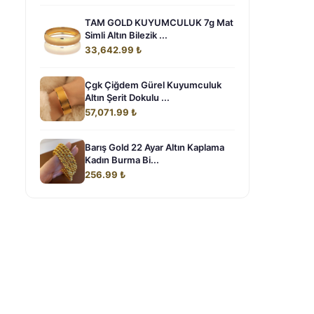
TAM GOLD KUYUMCULUK 7g Mat
Simli Altın Bilezik ...
33,642.99 ₺
Çgk Çiğdem Gürel Kuyumculuk
Altın Şerit Dokulu ...
57,071.99 ₺
Barış Gold 22 Ayar Altın Kaplama
Kadın Burma Bi...
256.99 ₺