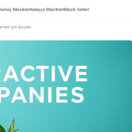
ümüş Bilezikler
Kelepçe Bilezikler
Bilezik Setleri
emek için İpuçları