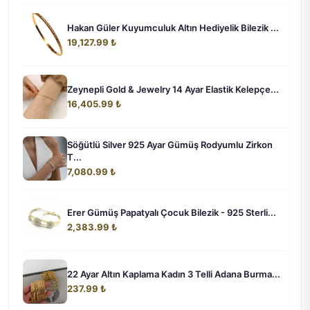
Hakan Güler Kuyumculuk Altın Hediyelik Bilezik ...
19,127.99 ₺
Zeynepli Gold & Jewelry 14 Ayar Elastik Kelepçe...
16,405.99 ₺
Söğütlü Silver 925 Ayar Gümüş Rodyumlu Zirkon
T...
7,080.99 ₺
Erer Gümüş Papatyalı Çocuk Bilezik - 925 Sterli...
2,383.99 ₺
22 Ayar Altın Kaplama Kadın 3 Telli Adana Burma...
237.99 ₺