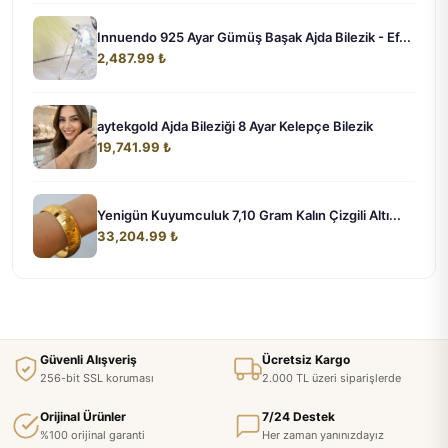
Innuendo 925 Ayar Gümüş Başak Ajda Bilezik - Ef...
2,487.99 ₺
aytekgold Ajda Bileziği 8 Ayar Kelepçe Bilezik
19,741.99 ₺
Yenigün Kuyumculuk 7,10 Gram Kalın Çizgili Altı...
33,204.99 ₺
Güvenli Alışveriş
Ücretsiz Kargo
256-bit SSL koruması
2.000 TL üzeri siparişlerde
Orijinal Ürünler
7/24 Destek
%100 orijinal garanti
Her zaman yanınızdayız