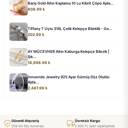
Barış Gold Altın Kaplama 10 Lu Kibrit Çöpü Ajda...
808.99 ₺
Tiffany T Uçlu 316L Çelik Kelepçe Bileklik - Ga...
202.99 ₺
AY MÜCEVHER Altın Kaburga Kelepçe Bilezik |
Şık...
18,898.99 ₺
Innuendo Jewelry 925 Ayar Gümüş Düz Oluklu
Ajda...
2,487.99 ₺
Güvenli Alışveriş
Ücretsiz Kargo
256-bit SSL koruması
2.000 TL üzeri siparişlerde