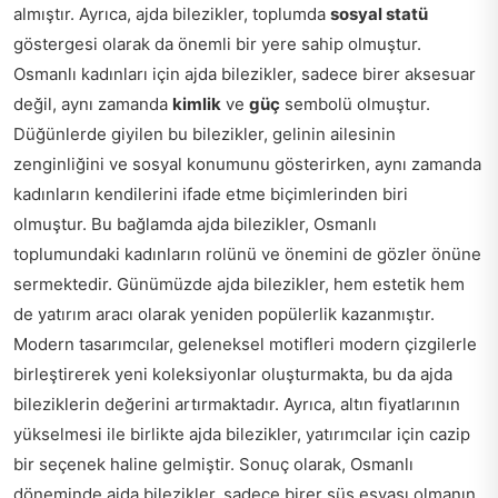
almıştır. Ayrıca, ajda bilezikler, toplumda
sosyal statü
göstergesi olarak da önemli bir yere sahip olmuştur.
Osmanlı kadınları için ajda bilezikler, sadece birer aksesuar
değil, aynı zamanda
kimlik
ve
güç
sembolü olmuştur.
Düğünlerde giyilen bu bilezikler, gelinin ailesinin
zenginliğini ve sosyal konumunu gösterirken, aynı zamanda
kadınların kendilerini ifade etme biçimlerinden biri
olmuştur. Bu bağlamda ajda bilezikler, Osmanlı
toplumundaki kadınların rolünü ve önemini de gözler önüne
sermektedir. Günümüzde ajda bilezikler, hem estetik hem
de yatırım aracı olarak yeniden popülerlik kazanmıştır.
Modern tasarımcılar, geleneksel motifleri modern çizgilerle
birleştirerek yeni koleksiyonlar oluşturmakta, bu da ajda
bileziklerin değerini artırmaktadır. Ayrıca, altın fiyatlarının
yükselmesi ile birlikte ajda bilezikler, yatırımcılar için cazip
bir seçenek haline gelmiştir. Sonuç olarak, Osmanlı
döneminde ajda bilezikler, sadece birer süs eşyası olmanın