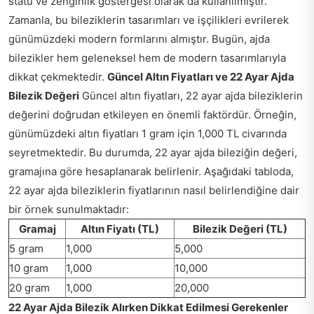
statü ve zenginlik göstergesi olarak da kullanılmıştır.
Zamanla, bu bileziklerin tasarımları ve işçilikleri evrilerek
günümüzdeki modern formlarını almıştır. Bugün, ajda
bilezikler hem geleneksel hem de modern tasarımlarıyla
dikkat çekmektedir.
Güncel Altın Fiyatları ve 22 Ayar Ajda
Bilezik Değeri
Güncel altın fiyatları, 22 ayar ajda bileziklerin
değerini doğrudan etkileyen en önemli faktördür. Örneğin,
günümüzdeki altın fiyatları 1 gram için 1,000 TL civarında
seyretmektedir. Bu durumda, 22 ayar ajda bileziğin değeri,
gramajına göre hesaplanarak belirlenir. Aşağıdaki tabloda,
22 ayar ajda bileziklerin fiyatlarının nasıl belirlendiğine dair
bir örnek sunulmaktadır:
Gramaj
Altın Fiyatı (TL)
Bilezik Değeri (TL)
5 gram
1,000
5,000
10 gram
1,000
10,000
20 gram
1,000
20,000
22 Ayar Ajda Bilezik Alırken Dikkat Edilmesi Gerekenler