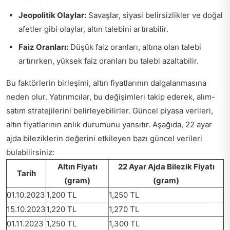
Jeopolitik Olaylar:
Savaşlar, siyasi belirsizlikler ve doğal
afetler gibi olaylar, altın talebini artırabilir.
Faiz Oranları:
Düşük faiz oranları, altına olan talebi
artırırken, yüksek faiz oranları bu talebi azaltabilir.
Bu faktörlerin birleşimi, altın fiyatlarının dalgalanmasına
neden olur. Yatırımcılar, bu değişimleri takip ederek, alım-
satım stratejilerini belirleyebilirler. Güncel piyasa verileri,
altın fiyatlarının anlık durumunu yansıtır. Aşağıda, 22 ayar
ajda bileziklerin değerini etkileyen bazı güncel verileri
bulabilirsiniz:
Altın Fiyatı
22 Ayar Ajda Bilezik Fiyatı
Tarih
(gram)
(gram)
01.10.2023
1,200 TL
1,250 TL
15.10.2023
1,220 TL
1,270 TL
01.11.2023
1,250 TL
1,300 TL