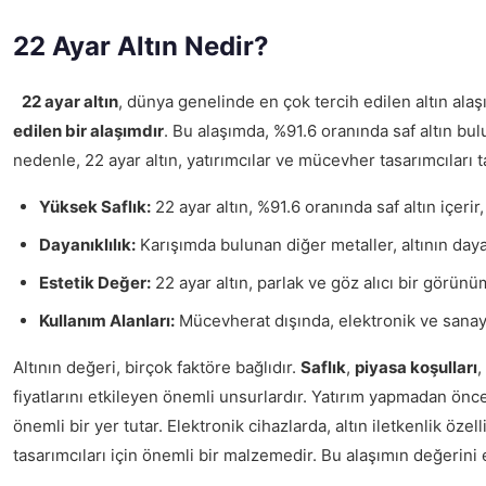
22 Ayar Altın Nedir?
22 ayar altın
, dünya genelinde en çok tercih edilen altın alaşı
edilen bir alaşımdır
. Bu alaşımda, %91.6 oranında saf altın bul
nedenle, 22 ayar altın, yatırımcılar ve mücevher tasarımcıları 
Yüksek Saflık:
22 ayar altın, %91.6 oranında saf altın içerir
Dayanıklılık:
Karışımda bulunan diğer metaller, altının dayan
Estetik Değer:
22 ayar altın, parlak ve göz alıcı bir görün
Kullanım Alanları:
Mücevherat dışında, elektronik ve sanayi
Altının değeri, birçok faktöre bağlıdır.
Saflık
,
piyasa koşulları
,
fiyatlarını etkileyen önemli unsurlardır. Yatırım yapmadan önce
önemli bir yer tutar. Elektronik cihazlarda, altın iletkenlik öze
tasarımcıları için önemli bir malzemedir. Bu alaşımın değerini e