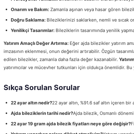
Onarım ve Bakım:
Zamanla aşınan veya hasar gören bilezikle
Doğru Saklama:
Bileziklerinizi saklarken, nemli ve sıcak
Yenilikçi Tasarımlar:
Bileziklerin tasarımında yenilik yapmak,
Yatırım Amaçlı Değer Artırma:
Eğer ajda bilezikler yatırım ama
imzasının eklenmesi, onun değerini artırabilir. Özgün tasarımla
edilen bilezikler, zamanla daha fazla değer kazanabilir.
Yatırı
yatırımcılar ve mücevher tutkunları için oldukça önemlidir. B
Sıkça Sorulan Sorular
22 ayar altın nedir?
22 ayar altın, %91.6 saf altın içeren bi
Ajda bileziklerin tarihi nedir?
Ajda bilezik, Osmanlı dönemi
22 ayar 19 gram ajda bilezik fiyatları neye göre değişir?
F