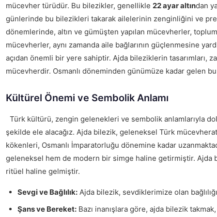
mücevher türüdür. Bu bilezikler, genellikle
22 ayar altın
dan ya
günlerinde bu bilezikleri takarak ailelerinin zenginliğini ve p
dönemlerinde, altın ve gümüşten yapılan mücevherler, toplumun 
mücevherler, aynı zamanda aile bağlarının güçlenmesine yardımcı
açıdan önemli bir yere sahiptir. Ajda bileziklerin tasarımları
mücevherdir. Osmanlı döneminden günümüze kadar gelen bu gele
Kültürel Önemi ve Sembolik Anlamı
Türk kültürü, zengin gelenekleri ve sembolik anlamlarıyla dol
şekilde ele alacağız. Ajda bilezik, geleneksel Türk mücevheratın
kökenleri, Osmanlı İmparatorluğu dönemine kadar uzanmaktadır. 
geleneksel hem de modern bir simge haline getirmiştir. Ajda b
ritüel haline gelmiştir.
Sevgi ve Bağlılık:
Ajda bilezik, sevdiklerimize olan bağlılığ
Şans ve Bereket:
Bazı inanışlara göre, ajda bilezik takmak,