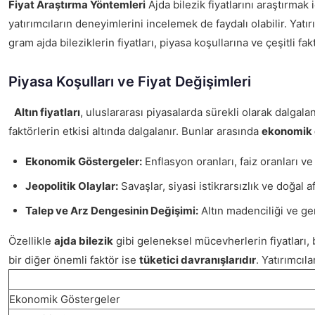
Fiyat Araştırma Yöntemleri
Ajda bilezik fiyatlarını araştırmak
yatırımcıların deneyimlerini incelemek de faydalı olabilir. Yatı
gram ajda bileziklerin fiyatları, piyasa koşullarına ve çeşitli
Piyasa Koşulları ve Fiyat Değişimleri
Altın fiyatları
, uluslararası piyasalarda sürekli olarak dalgal
faktörlerin etkisi altında dalgalanır. Bunlar arasında
ekonomik 
Ekonomik Göstergeler:
Enflasyon oranları, faiz oranları ve
Jeopolitik Olaylar:
Savaşlar, siyasi istikrarsızlık ve doğal af
Talep ve Arz Dengesinin Değişimi:
Altın madenciliği ve ger
Özellikle
ajda bilezik
gibi geleneksel mücevherlerin fiyatları, b
bir diğer önemli faktör ise
tüketici davranışlarıdır
. Yatırımcıl
Ekonomik Göstergeler