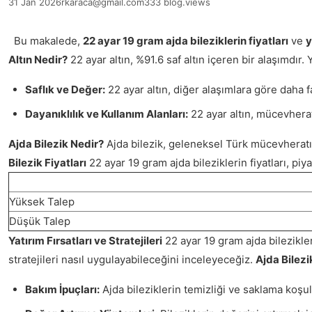
31 Jan 2026
rkaraca@gmail.com
333 blog.views
Bu makalede,
22 ayar 19 gram ajda bileziklerin fiyatları
ve
y
Altın Nedir?
22 ayar altın, %91.6 saf altın içeren bir alaşımdır.
Saflık ve Değer:
22 ayar altın, diğer alaşımlara göre daha f
Dayanıklılık ve Kullanım Alanları:
22 ayar altın, mücevherat 
Ajda Bilezik Nedir?
Ajda bilezik, geleneksel Türk mücevheratın
Bilezik Fiyatları
22 ayar 19 gram ajda bileziklerin fiyatları, piy
Yüksek Talep
Düşük Talep
Yatırım Fırsatları ve Stratejileri
22 ayar 19 gram ajda bilezikler,
stratejileri nasıl uygulayabileceğini inceleyeceğiz.
Ajda Bilezi
Bakım İpuçları:
Ajda bileziklerin temizliği ve saklama koşul