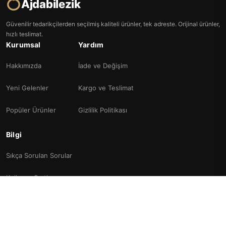
Ajdabilezik
Güvenilir tedarikçilerden seçilmiş kaliteli ürünler, tek adreste. Orijinal ürünler,
hızlı teslimat.
Kurumsal
Yardım
Hakkımızda
İade ve Değişim
Yeni Gelenler
Kargo ve Teslimat
Popüler Ürünler
Gizlilik Politikası
Bilgi
Sıkça Sorulan Sorular
Kullanım Şartları
İletişim