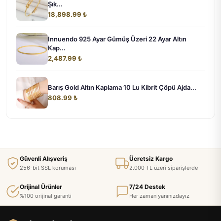
Şık...
18,898.99 ₺
Innuendo 925 Ayar Gümüş Üzeri 22 Ayar Altın
Kap...
2,487.99 ₺
Barış Gold Altın Kaplama 10 Lu Kibrit Çöpü Ajda...
808.99 ₺
Güvenli Alışveriş
Ücretsiz Kargo
256-bit SSL koruması
2.000 TL üzeri siparişlerde
Orijinal Ürünler
7/24 Destek
%100 orijinal garanti
Her zaman yanınızdayız