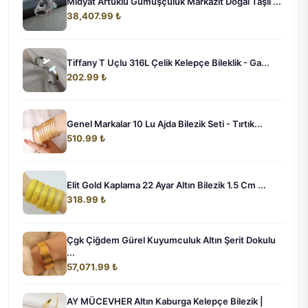
Midyat Artuklu Gümüşçülük Markazit Doğal Taşlı ...
38,407.99 ₺
Tiffany T Uçlu 316L Çelik Kelepçe Bileklik - Ga...
202.99 ₺
Genel Markalar 10 Lu Ajda Bilezik Seti - Tırtık...
510.99 ₺
Elit Gold Kaplama 22 Ayar Altın Bilezik 1.5 Cm ...
318.99 ₺
Çgk Çiğdem Gürel Kuyumculuk Altın Şerit Dokulu
...
57,071.99 ₺
AY MÜCEVHER Altın Kaburga Kelepçe Bilezik |