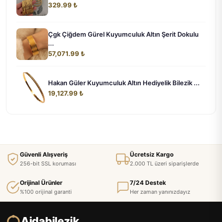
329.99 ₺
Çgk Çiğdem Gürel Kuyumculuk Altın Şerit Dokulu
...
57,071.99 ₺
Hakan Güler Kuyumculuk Altın Hediyelik Bilezik ...
19,127.99 ₺
Güvenli Alışveriş
Ücretsiz Kargo
256-bit SSL koruması
2.000 TL üzeri siparişlerde
Orijinal Ürünler
7/24 Destek
%100 orijinal garanti
Her zaman yanınızdayız
Ajdabilezik