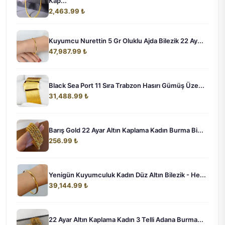
Kap...
2,463.99 ₺
Kuyumcu Nurettin 5 Gr Oluklu Ajda Bilezik 22 Ay...
47,987.99 ₺
Black Sea Port 11 Sıra Trabzon Hasırı Gümüş Üze...
31,488.99 ₺
Barış Gold 22 Ayar Altın Kaplama Kadın Burma Bi...
256.99 ₺
Yenigün Kuyumculuk Kadın Düz Altın Bilezik - He...
39,144.99 ₺
22 Ayar Altın Kaplama Kadın 3 Telli Adana Burma...