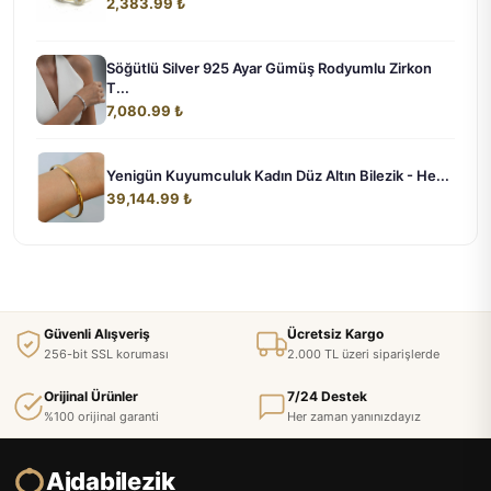
2,383.99 ₺
Söğütlü Silver 925 Ayar Gümüş Rodyumlu Zirkon
T...
7,080.99 ₺
Yenigün Kuyumculuk Kadın Düz Altın Bilezik - He...
39,144.99 ₺
Güvenli Alışveriş
Ücretsiz Kargo
256-bit SSL koruması
2.000 TL üzeri siparişlerde
Orijinal Ürünler
7/24 Destek
%100 orijinal garanti
Her zaman yanınızdayız
Ajdabilezik