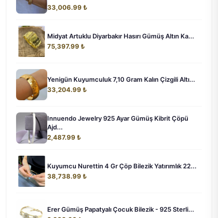
33,006.99 ₺
Midyat Artuklu Diyarbakır Hasırı Gümüş Altın Ka...
75,397.99 ₺
Yenigün Kuyumculuk 7,10 Gram Kalın Çizgili Altı...
33,204.99 ₺
Innuendo Jewelry 925 Ayar Gümüş Kibrit Çöpü
Ajd...
2,487.99 ₺
Kuyumcu Nurettin 4 Gr Çöp Bilezik Yatırımlık 22...
38,738.99 ₺
Erer Gümüş Papatyalı Çocuk Bilezik - 925 Sterli...