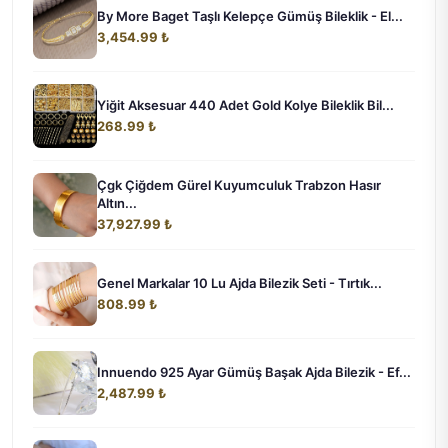
By More Baget Taşlı Kelepçe Gümüş Bileklik - El...
3,454.99 ₺
Yiğit Aksesuar 440 Adet Gold Kolye Bileklik Bil...
268.99 ₺
Çgk Çiğdem Gürel Kuyumculuk Trabzon Hasır
Altın...
37,927.99 ₺
Genel Markalar 10 Lu Ajda Bilezik Seti - Tırtık...
808.99 ₺
Innuendo 925 Ayar Gümüş Başak Ajda Bilezik - Ef...
2,487.99 ₺