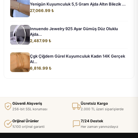
Yenigün Kuyumculuk 5,5 Gram Ajda Altın Bilezik ...
27,066.99 ₺
Innuendo Jewelry 925 Ayar Gümüş Düz Oluklu
Ajda...
2,487.99 ₺
Çgk Çiğdem Gürel Kuyumculuk Kadın 14K Gerçek
Al...
6,816.99 ₺
Güvenli Alışveriş
Ücretsiz Kargo
256-bit SSL koruması
2.000 TL üzeri siparişlerde
Orijinal Ürünler
7/24 Destek
%100 orijinal garanti
Her zaman yanınızdayız