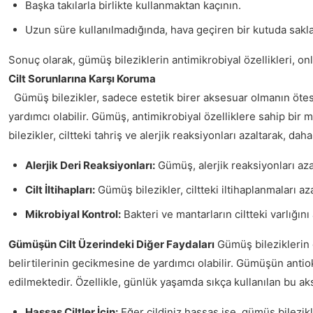
Başka takılarla birlikte kullanmaktan kaçının.
Uzun süre kullanılmadığında, hava geçiren bir kutuda sakla
Sonuç olarak, gümüş bileziklerin antimikrobiyal özellikleri, on
Cilt Sorunlarına Karşı Koruma
Gümüş bilezikler, sadece estetik birer aksesuar olmanın ötesind
yardımcı olabilir. Gümüş, antimikrobiyal özelliklere sahip bir m
bilezikler, ciltteki tahriş ve alerjik reaksiyonları azaltarak, da
Alerjik Deri Reaksiyonları:
Gümüş, alerjik reaksiyonları azal
Cilt İltihapları:
Gümüş bilezikler, ciltteki iltihaplanmaları aza
Mikrobiyal Kontrol:
Bakteri ve mantarların ciltteki varlığını
Gümüşün Cilt Üzerindeki Diğer Faydaları
Gümüş bileziklerin c
belirtilerinin gecikmesine de yardımcı olabilir. Gümüşün antio
edilmektedir. Özellikle, günlük yaşamda sıkça kullanılan bu a
Hassas Ciltler İçin:
Eğer cildiniz hassas ise, gümüş bilezikl