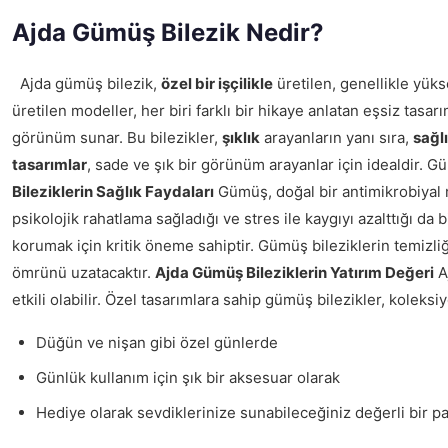
Ajda Gümüş Bilezik Nedir?
Ajda gümüş bilezik,
özel bir işçilikle
üretilen, genellikle yüks
üretilen modeller, her biri farklı bir hikaye anlatan eşsiz tasar
görünüm sunar. Bu bilezikler,
şıklık
arayanların yanı sıra,
sağl
tasarımlar
, sade ve şık bir görünüm arayanlar için idealdir. Gü
Bileziklerin Sağlık Faydaları
Gümüş, doğal bir antimikrobiyal mad
psikolojik rahatlama sağladığı ve stres ile kaygıyı azalttığı da 
korumak için kritik öneme sahiptir. Gümüş bileziklerin temizliğ
ömrünü uzatacaktır.
Ajda Gümüş Bileziklerin Yatırım Değeri
Aj
etkili olabilir. Özel tasarımlara sahip gümüş bilezikler, kolek
Düğün ve nişan gibi özel günlerde
Günlük kullanım için şık bir aksesuar olarak
Hediye olarak sevdiklerinize sunabileceğiniz değerli bir p