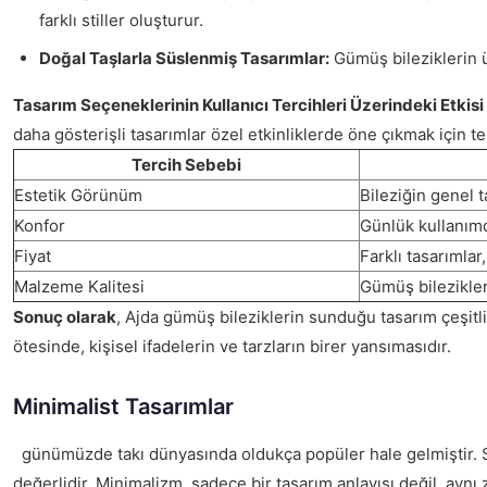
farklı stiller oluşturur.
Doğal Taşlarla Süslenmiş Tasarımlar:
Gümüş bileziklerin üz
Tasarım Seçeneklerinin Kullanıcı Tercihleri Üzerindeki Etkisi
daha gösterişli tasarımlar özel etkinliklerde öne çıkmak için t
Tercih Sebebi
Estetik Görünüm
Bileziğin genel t
Konfor
Günlük kullanımd
Fiyat
Farklı tasarımlar,
Malzeme Kalitesi
Gümüş bilezikleri
Sonuç olarak
, Ajda gümüş bileziklerin sunduğu tasarım çeşitlil
ötesinde, kişisel ifadelerin ve tarzların birer yansımasıdır.
Minimalist Tasarımlar
günümüzde takı dünyasında oldukça popüler hale gelmiştir. Sad
değerlidir. Minimalizm, sadece bir tasarım anlayışı değil, aynı