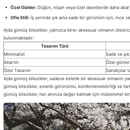
Özel Günler:
Düğün, nişan veya özel davetlerde daha abartılı 
Ofis Stili:
İş yerinde şık ama sade bir görünüm için, ince ve 
Ajda gümüş bilezikler, yalnızca birer aksesuar olmanın ötesinde,
bulunmaktadır:
Tasarım Türü
Minimalist
Sade ve şık
Abartılı
Özel günlerd
Özel Tasarım
Sanatçılar t
Ajda gümüş bilezikler, sadece estetik bir aksesuar olmanın yanı 
gümüş bilezikler, estetik görünümü, kombinlenebilirliği ve fark
gümüş bilezikler, her anınıza değer katmak için mükemmel bir t