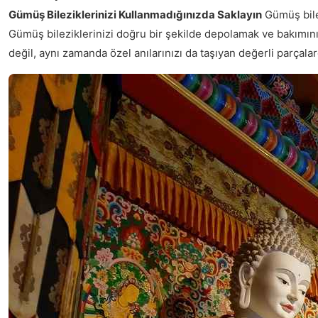
Gümüş Bileziklerinizi Kullanmadığınızda Saklayın
Gümüş bilez
Gümüş bileziklerinizi doğru bir şekilde depolamak ve bakımını
değil, aynı zamanda özel anılarınızı da taşıyan değerli parçalar