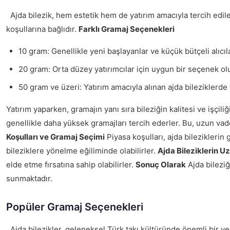
Ajda bilezik, hem estetik hem de yatırım amacıyla tercih edilen
koşullarına bağlıdır.
Farklı Gramaj Seçenekleri
10 gram: Genellikle yeni başlayanlar ve küçük bütçeli alıcılar
20 gram: Orta düzey yatırımcılar için uygun bir seçenek olu
50 gram ve üzeri: Yatırım amacıyla alınan ajda bileziklerde 
Yatırım yaparken, gramajın yanı sıra bileziğin kalitesi ve işçili
genellikle daha yüksek gramajları tercih ederler. Bu, uzun vade
Koşulları ve Gramaj Seçimi
Piyasa koşulları, ajda bileziklerin
bileziklere yönelme eğiliminde olabilirler.
Ajda Bileziklerin U
elde etme fırsatına sahip olabilirler.
Sonuç Olarak
Ajda bileziğ
sunmaktadır.
Popüler Gramaj Seçenekleri
Ajda bilezikler, geleneksel Türk takı kültüründe önemli bir ye