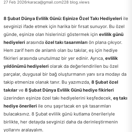
27 Feb 2026
rkaraca@gmail.com
228 blog.views
8 Şubat Dünya Evlilik Günü: Eşinize Özel Takı Hediyeleri
ile
sevginizi ifade etmek için harika bir fırsat sunuyor. Bu özel
günde, eşinize olan hislerinizi göstermek için
evlilik günü
hediyeleri
arasında
özel takı tasarımları
ön plana çıkıyor.
Hem zarif hem de anlamlı olan bu takılar, eş için hediye
fikirleri arasında unutulmaz bir yer edinir. Ayrıca,
evlilik
yıldönümü hediyeleri
olarak da değerlendirilen bu özel
parçalar, duygusal bir bağ oluşturmanın yanı sıra modayı da
takip etmenize olanak tanır. Bu yazımızda,
8 Şubat özel
takılar
ve
8 Şubat Dünya Evlilik Günü hediye fikirleri
üzerinden eşinize özel takı hediyelerini keşfedecek,
eş takı
hediye önerileri
ile onu şaşırtacak en şık tasarımları
bulacaksınız. 8 Şubat evlilik günü kutlama önerileriyle
birlikte, her detayda sevginizi daha da derinleştirmenin
yollarını aralayalım.