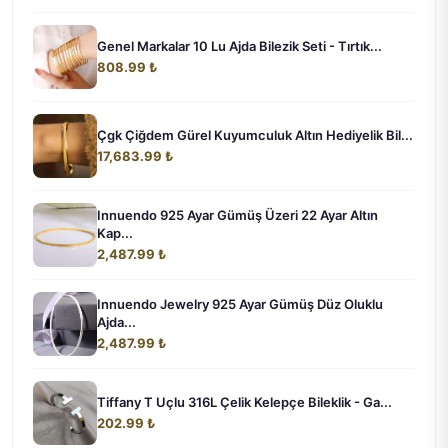
Genel Markalar 10 Lu Ajda Bilezik Seti - Tırtık...
808.99 ₺
Çgk Çiğdem Gürel Kuyumculuk Altın Hediyelik Bil...
17,683.99 ₺
Innuendo 925 Ayar Gümüş Üzeri 22 Ayar Altın
Kap...
2,487.99 ₺
Innuendo Jewelry 925 Ayar Gümüş Düz Oluklu
Ajda...
2,487.99 ₺
Tiffany T Uçlu 316L Çelik Kelepçe Bileklik - Ga...
202.99 ₺