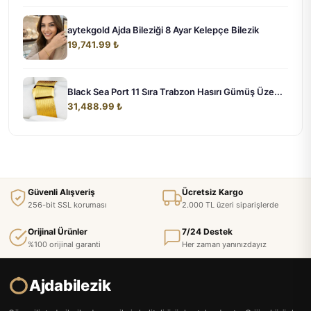
aytekgold Ajda Bileziği 8 Ayar Kelepçe Bilezik
19,741.99 ₺
Black Sea Port 11 Sıra Trabzon Hasırı Gümüş Üze...
31,488.99 ₺
Güvenli Alışveriş
Ücretsiz Kargo
256-bit SSL koruması
2.000 TL üzeri siparişlerde
Orijinal Ürünler
7/24 Destek
%100 orijinal garanti
Her zaman yanınızdayız
Ajdabilezik