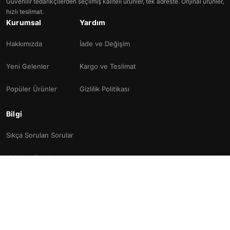
Güvenilir tedarikçilerden seçilmiş kaliteli ürünler, tek adreste. Orijinal ürünler,
hızlı teslimat.
Kurumsal
Yardım
Hakkımızda
İade ve Değişim
Yeni Gelenler
Kargo ve Teslimat
Popüler Ürünler
Gizlilik Politikası
Bilgi
Sıkça Sorulan Sorular
Kullanım Şartları
İletişim
© 2026 Ajdabilezik. Tüm hakları saklıdır.
VISA
PayPal