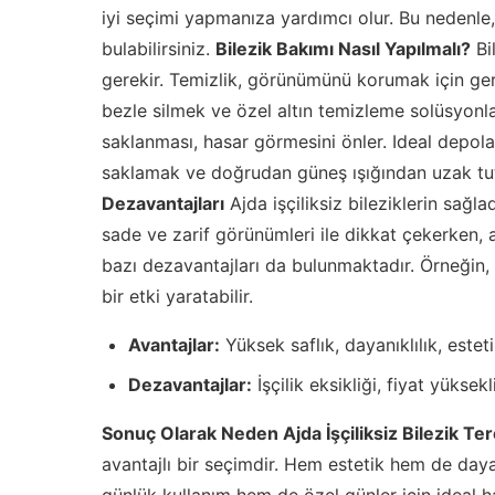
iyi seçimi yapmanıza yardımcı olur. Bu nedenle
bulabilirsiniz.
Bilezik Bakımı Nasıl Yapılmalı?
Bi
gerekir. Temizlik, görünümünü korumak için gere
bezle silmek ve özel altın temizleme solüsyonlar
saklanması, hasar görmesini önler. Ideal depola
saklamak ve doğrudan güneş ışığından uzak t
Dezavantajları
Ajda işçiliksiz bileziklerin sağlad
sade ve zarif görünümleri ile dikkat çekerken, a
bazı dezavantajları da bulunmaktadır. Örneğin, iş
bir etki yaratabilir.
Avantajlar:
Yüksek saflık, dayanıklılık, este
Dezavantajlar:
İşçilik eksikliği, fiyat yüksekli
Sonuç Olarak Neden Ajda İşçiliksiz Bilezik Ter
avantajlı bir seçimdir. Hem estetik hem de daya
günlük kullanım hem de özel günler için ideal h