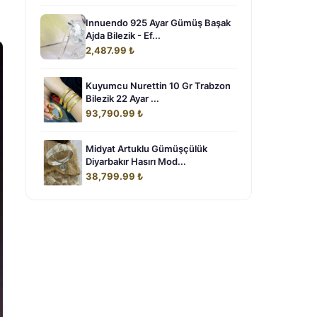
Innuendo 925 Ayar Gümüş Başak
Ajda Bilezik - Ef...
2,487.99 ₺
Kuyumcu Nurettin 10 Gr Trabzon
Bilezik 22 Ayar ...
93,790.99 ₺
Midyat Artuklu Gümüşçülük
Diyarbakır Hasırı Mod...
38,799.99 ₺