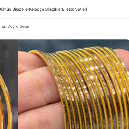
ümüş Bilezikler
Kelepçe Bilezikler
Bilezik Setleri
ile En Doğru Seçim