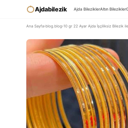
Ajdabilezik
Ajda Bilezikler
Altın Bilezikler
G
Ana Sayfa
›
blog.blog
›
10 gr 22 Ayar Ajda İşçiliksiz Bilezik 