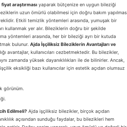
,
fiyat araştırması
yaparak bütçenize en uygun bileziği
leziklerin uzun ömürlü olabilmesi için doğru bakım yapılmas
klidir. Etkili temizlik yöntemleri arasında, yumuşak bir
ı kullanmak yer alır. Bileziklerin doğru bir şekilde
ma yöntemleri arasında, her bir bileziği ayrı bir kutuda
utmak bulunur.
Ajda İşçiliksiz Bileziklerin Avantajları ve
ığı avantajlar, kullanıcıları cezbetmektedir. Bu bilezikler,
ynı zamanda yüksek dayanıklılıkları ile de bilinirler. Ancak,
çilik eksikliği bazı kullanıcılar için estetik açıdan olumsuz
tik görünüm.
ği.
cih Edilmeli?
Ajda işçiliksiz bilezikler, birçok açıdan
nıklılık açısından sunduğu faydalar, bu bilezikleri hem
ale getirir. Doğru seçim yaparak, uzun ömürlü ve değerli bir