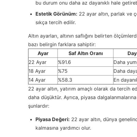
bu durum onu daha az dayanıklı hale getirebi
Estetik Görünüm:
22 ayar altın, parlak ve 
sıkça tercih edilir.
Altın ayarları, altının saflığını belirten ölçümler
bazı belirgin farklara sahiptir:
Ayar
Saf Altın Oranı
Daya
22 Ayar
%91.6
Daha yum
18 Ayar
%75
Daha daya
14 Ayar
%58.3
En dayanık
22 ayar altın, yatırım amaçlı olarak da tercih ed
daha düşüktür. Ayrıca, piyasa dalgalanmalarına 
şunlardır:
Piyasa Değeri:
22 ayar altın, dünya genelind
kalmasına yardımcı olur.