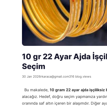
10 gr 22 Ayar Ajda İşçil
Seçim
30 Jan 2026
rkaraca@gmail.com
316 blog.views
Bu makalede,
10 gram 22 ayar ajda işçiliksiz b
alacağız. Hedef, doğru seçim yapmanıza yardı
oranında saf altın içeren bir alaşımdır. Diğer aya