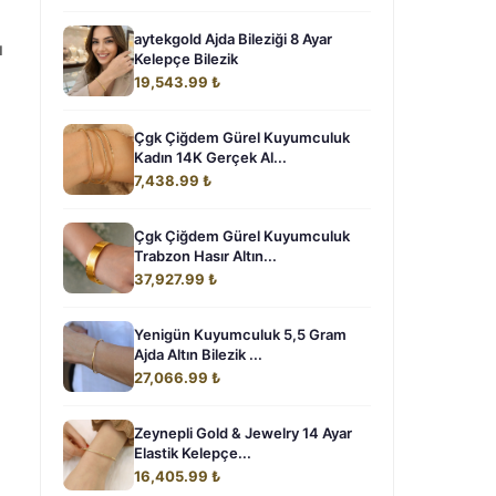
aytekgold Ajda Bileziği 8 Ayar
ı
Kelepçe Bilezik
19,543.99 ₺
Çgk Çiğdem Gürel Kuyumculuk
Kadın 14K Gerçek Al...
7,438.99 ₺
Çgk Çiğdem Gürel Kuyumculuk
Trabzon Hasır Altın...
37,927.99 ₺
Yenigün Kuyumculuk 5,5 Gram
Ajda Altın Bilezik ...
27,066.99 ₺
Zeynepli Gold & Jewelry 14 Ayar
Elastik Kelepçe...
16,405.99 ₺